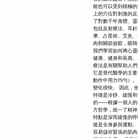
能也可以受到積極的
上的穴位對刺激的反
了對數千年身體、靈
包括反射療法、耳針
摩、占星術、艾灸、
肉和關節放鬆，眼睛
我們學習如何將心靈
健康、健身和長壽。
療法是有關幫助人們
它是替代醫學的主要
動作中用力均勻）。
變化很快。 因此，
特徵是冷靜、緩慢和
的——根據一個人的
方哲學，統一了精神
特點是深而緩慢的呼
後是全身參與運動。
容易儲存緊張的肌肉