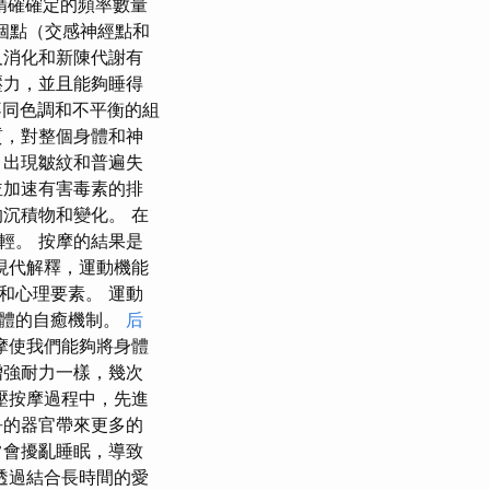
將精確確定的頻率數量
 個點（交感神經點和
及消化和新陳代謝有
壓力，並且能夠睡得
不同色調和不平衡的組
質，對整個身體和神
、出現皺紋和普遍失
並加速有害毒素的排
沉積物和變化。 在
輕。 按摩的結果是
現代解釋，運動機能
和心理要素。 運動
身體的自癒機制。
后
摩使我們能夠將身體
增強耐力一樣，幾次
壓按摩過程中，先進
爭的器官帶來更多的
常會擾亂睡眠，導致
透過結合長時間的愛