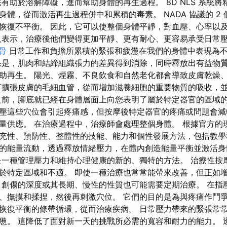
有助於溶解障礙，進而幫助身體的再生過程。 8D NLS 系統
身體，從而激活再生過程併中和累積的毒素。 NADA 協議的 2
恢復不平衡。 因此，它可以使整個身體平靜，對血壓、心率以
人表示，治療後他們變得更加平靜、更有耐心、更容易承受日常
骨
日常工作和負擔所累積的緊張和疲憊在我們的身體中表現為
果是，肌肉和結締組織張力的差異得到消除，同時釋放出有益物
助再生。 陽光、煙霧、不良飲食和自然老化都會導致皮膚乾燥
可擴張皮膚的毛細血管，從而增加滋養細胞的重要物質的吸收，
之前，腳底就已經在身體層面上向您表明了屬於特定器官的區域的
壓這些穴位會引起疼痛感，但按摩後特定器官的疼痛或問題會減
量供應。 在治療過程中，治療師會處理整個身體。 根據官方的
充性、預防性、整體性的技能、能力和個性發展方法，包括教學
的能量流動，透過釋放情緒壓力，在體內創造能量平衡並激活
一種管理壓力和維持心理健康的新的、獨特的方法。 治療性按
於特定區域和不適。 即使一種治療也常常能帶來改善，但正如
 創傷的深度或其長期、慢性的性質也可能需要定期治療。 在指
、撫摸和揉捏，然後再刺激穴位。 它們的目的是為與疼痛作鬥
恢復平衡的條帶循環，從而治療疾病。 日常壓力帶來的緊張常
憊。 這降低了面對新一天的挑戰所必需的寬容和耐力的能力。 