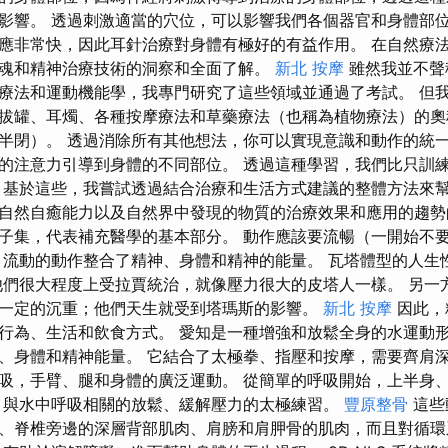
影響。 透過刺激適當的穴位，可以影響我們各個器官和身體部位
應非常快，因此耳針治療對身體有極好的有益作用。 在自然療
魂和精神治療技術的洞察和全面了解。
新北 按摩
雖然我並不聲
療法和運動機能學，我專門研究了這些領域並通過了考試。 但
拔罐、耳燭、各種按摩療法和草藥療法（也稱為植物療法）的奧
半閉）。 透過消除所有其他想法，你可以實現意識和動作的統一
的注意力引導到身體的不同部位。 透過這種學習，我們比只訓
 基於這些，我嘗試透過結合治療和生活方式建議的整體方法來幫
自然自癒能力以及自然界中發現的物質的治療效果和應用的趨
子集，代表補充醫學的基本部分。 動作應該要流暢（一開始不
 流動的動作整合了精神、身體和精神的能量。 瓦塔體型的人生
他們很大程度上受拉賈統治，就像壓力很大的皮塔人一樣。 另一方面
一定的沉重；他們天生就受到塔瑪斯的影響。
新北 按摩
因此，
行為、生活和飲食方式。 愛知是一種增強和放鬆全身的水運動
、身體和精神能量。 它結合了太極拳、指壓和按摩，需要齊肩深
吸，手臂、腿和身體的廣泛運動。 從簡單的呼吸開始，上半身
 與水中呼吸相關的放鬆、緩解壓力的太極練習。
豐原整骨
這些
、脊椎旁邊的深層背部肌肉、肩膀和肩胛骨的肌肉，而且對循環