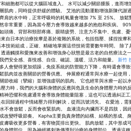
官和細胞都可以從大腦區域進入。 水可以減少關節腫脹，進而增
層肌肉，同時提供舒緩的體驗。 艾池的流動運動增強新陳代謝過
齊肩的水中時，正常呼吸時的耗氧量會增加 7% 至 25%。 放
然非常重要，因為當今壓力會導致越來越多的抱怨和疾病。 90
如頭痛、背部和頸部疼痛、眼睛疲勞、注意力不集中、焦慮、憂
種來自日本的治療按摩是基於複雜的系統，包括指壓、揉捏按摩
ed 種基本技術組成，正確、精確地掌握這些技術需要數年時間。 除
 透過觸摸和愛撫來改善和增強身心狀態是最古老的自然療法之一
我們安全感、喜悅感、自信、確認、溫暖、活力和能量。
新竹 
多人會變得更加煩躁，免疫系統的防禦能力下降，有時還會導致
鬆肌肉並改善關節的營養供應。 伸展療程通常與水療一起使用，
關節收縮（攣縮）並增強虛弱的肌肉。 它也經常與水療一起以
緒壓力時，我們的大腦和身體的反應與危及生命的身體壓力時的反
精神恐懼和焦慮通常會導致身體能量阻塞，這也可以透過糾正工
是在回歸過程中情緒壓力得到解決，從而訊號消失。 在愛池，需
的水不會放鬆，反而會收緊肌肉。 血液流向內臟而不是四肢，因此
或改變呼吸節奏。 Kapha主要負責身體的結構、結構的形成、
皮膚吸收更多營養，有害物質排出更快。 肌肉放鬆，其中形成
的身體部位，因為神經將刺激傳導到治療的身體部位，透過這種