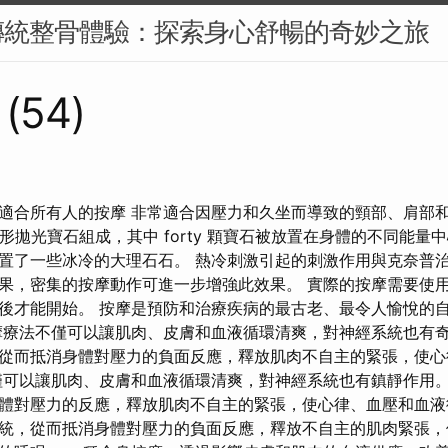
傳統整骨體驗：探索身心舒暢的奇妙之旅
 (54)
適合所有人的按摩 非常適合因壓力和久坐而導致的頸部、肩部和
滑圓形拋光寶石組成，其中 forty 顆寶石被放置在身體的不同能量
了一些冰冷的大理石石。 熱冷刺激引起的刺激作用與克奈普治療類似
果，密集的按摩動作可進一步增強此效果。 實際的按摩需要使
後才能開始。 按摩是預防和治療疾病的最古老、最令人愉悅的
摩療法不僅可以讓肌肉、皮膚和血液循環清爽，對神經系統也有奇
從而抵消身體對壓力的負面反應，釋放肌肉不自主的緊張，使心
僅可以讓肌肉、皮膚和血液循環清爽，對神經系統也有鎮靜作用。
體對壓力的反應，釋放肌肉不自主的緊張，使心律、血壓和血液
統，從而抵消身體對壓力的負面反應，釋放不自主的肌肉緊張，