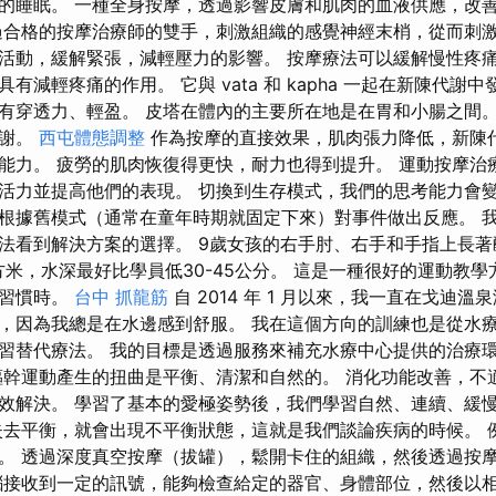
的睡眠。 一種全身按摩，透過影響皮膚和肌肉的血液供應，改
過合格的按摩治療師的雙手，刺激組織的感覺神經末梢，從而刺
活動，緩解緊張，減輕壓力的影響。 按摩療法可以緩解慢性疼
減輕疼痛的作用。 它與 vata 和 kapha 一起在新陳代謝中發揮
穿透力、輕盈。 皮塔在體內的主要所在地是在胃和小腸之間。 Pi
代謝。
西屯體態調整
作為按摩的直接效果，肌肉張力降低，新陳
能力。 疲勞的肌肉恢復得更快，耐力也得到提升。 運動按摩治
活力並提高他們的表現。 切換到生存模式，我們的思考能力會
根據舊模式（通常在童年時期就固定下來）對事件做出反應。 
法看到解決方案的選擇。 9歲女孩的右手肘、右手和手指上長
平方米，水深最好比學員低30-45公分。 這是一種很好的運動教
動習慣時。
台中 抓龍筋
自 2014 年 1 月以來，我一直在戈迪
，因為我總是在水邊感到舒服。 我在這個方向的訓練也是從水
習替代療法。 我的目標是透過服務來補充水療中心提供的治療
軀幹運動產生的扭曲是平衡、清潔和自然的。 消化功能改善，不
效解決。 學習了基本的愛極姿勢後，我們學習自然、連續、緩
失去平衡，就會出現不平衡狀態，這就是我們談論疾病的時候。 
。 透過深度真空按摩（拔罐），鬆開卡住的組織，然後透過按
腦接收到一定的訊號，能夠檢查給定的器官、身體部位，然後以