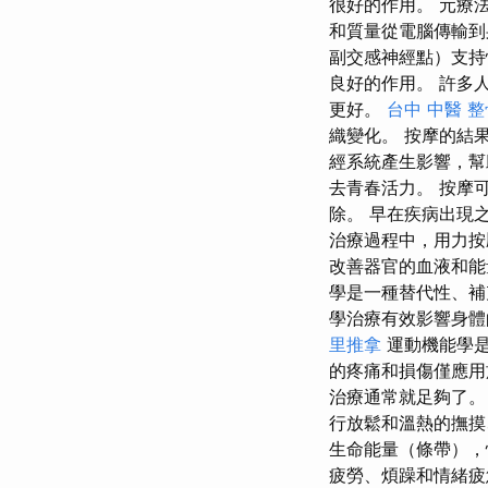
很好的作用。 元療法
和質量從電腦傳輸到
副交感神經點）支持
良好的作用。 許多
更好。
台中 中醫 整
織變化。 按摩的結
經系統產生影響，幫
去青春活力。 按摩
除。 早在疾病出現
治療過程中，用力按
改善器官的血液和能
學是一種替代性、補
學治療有效影響身體
里推拿
運動機能學是
的疼痛和損傷僅應用
治療通常就足夠了。
行放鬆和溫熱的撫摸
生命能量（條帶），
疲勞、煩躁和情緒疲