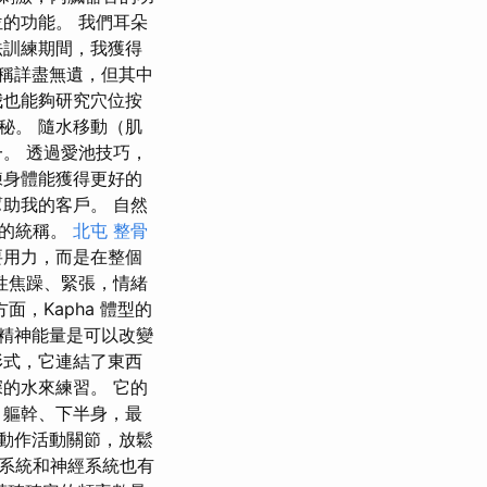
的功能。 我們耳朵
法訓練期間，我獲得
稱詳盡無遺，但其中
我也能夠研究穴位按
秘。 隨水移動（肌
。 透過愛池技巧，
練身體能獲得更好的
助我的客戶。 自然
勢的統稱。
北屯 整骨
要用力，而是在整個
性焦躁、緊張，情緒
，Kapha 體型的
精神能量是可以改變
形式，它連結了東西
的水來練習。 它的
、軀幹、下半身，最
動作活動關節，放鬆
系統和神經系統也有