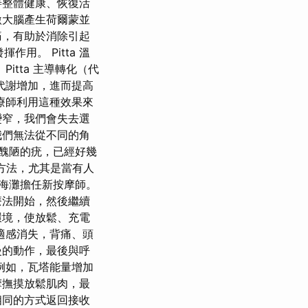
善整體健康、恢復活
激大腦產生荷爾蒙並
痛，有助於消除引起
作用。 Pitta 溫
tta 主導轉化（代
代謝增加，進而提高
療師利用這種效果來
變窄，我們會失去選
我們無法從不同的角
著醜陋的疣，已經好幾
學方法，尤其是當有人
溫泉海灘擔任新按摩師。
療法開始，然後繼續
環境，使放鬆、充電
適感消失，背痛、頭
慢的動作，最後與呼
例如，瓦塔能量增加
摩撫摸放鬆肌肉，最
相同的方式返回接收