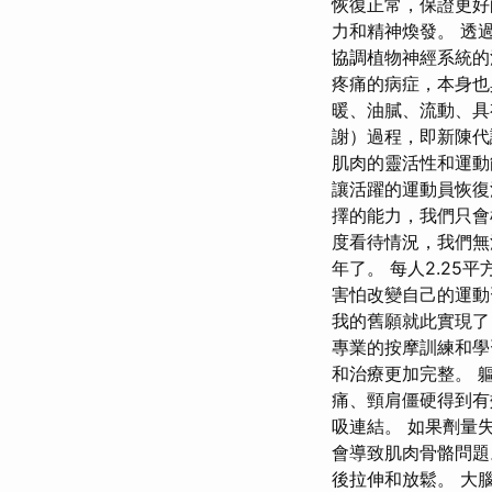
恢復正常，保證更好
力和精神煥發。 透
協調植物神經系統的
疼痛的病症，本身也具有
暖、油膩、流動、具有
謝）過程，即新陳
肌肉的靈活性和運動
讓活躍的運動員恢復
擇的能力，我們只會
度看待情況，我們無
年了。 每人2.25
害怕改變自己的運
我的舊願就此實現了
專業的按摩訓練和學
和治療更加完整。 
痛、頸肩僵硬得到有
吸連結。 如果劑量
會導致肌肉骨骼問題
後拉伸和放鬆。 大