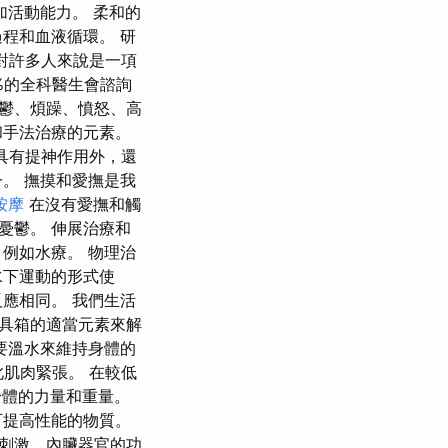
加活動能力。 柔和的
程和血液循環。 研
鬆對許多人來說是一項
%的全科醫生會諮詢
鬱、煩躁、憤怒、高
和手法治療的元素。
了具有提神作用外，還
。 撫摸和愛撫是我
按摩
在沒有愛撫和觸
憂鬱。 伸展治療和
例如水療。 物理治
水下運動的形式使
應相同。 我們生活
具箱的適當元素來解
要溫水來維持身體的
肌肉緊張。 在較低
身體的力量和重量。
可提高性能的物質。
刺激，內臟器官的功