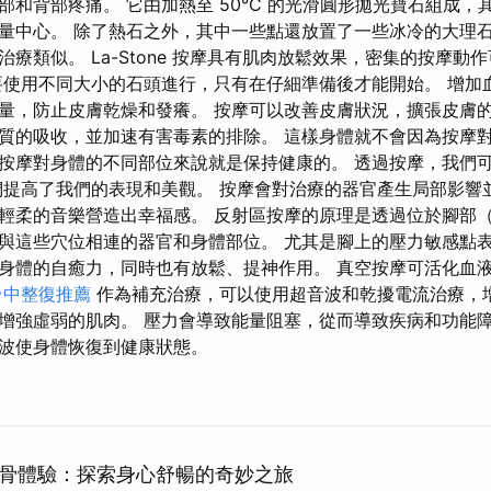
和背部疼痛。 它由加熱至 50°C 的光滑圓形拋光寶石組成，其中 
量中心。 除了熱石之外，其中一些點還放置了一些冰冷的大理石
療類似。 La-Stone 按摩具有肌肉放鬆效果，密集的按摩動
要使用不同大小的石頭進行，只有在仔細準備後才能開始。 增加
量，防止皮膚乾燥和發癢。 按摩可以改善皮膚狀況，擴張皮膚
質的吸收，並加速有害毒素的排除。 這樣身體就不會因為按摩
按摩對身體的不同部位來說就是保持健康的。 透過按摩，我們
們提高了我們的表現和美觀。 按摩會對治療的器官產生局部影響
輕柔的音樂營造出幸福感。 反射區按摩的原理是透過位於腳部
與這些穴位相連的器官和身體部位。 尤其是腳上的壓力敏感點表
身體的自癒力，同時也有放鬆、提神作用。 真空按摩可活化血
台中整復推薦
作為補充治療，可以使用超音波和乾擾電流治療，
增強虛弱的肌肉。 壓力會導致能量阻塞，從而導致疾病和功能障礙
波使身體恢復到健康狀態。
骨體驗：探索身心舒暢的奇妙之旅