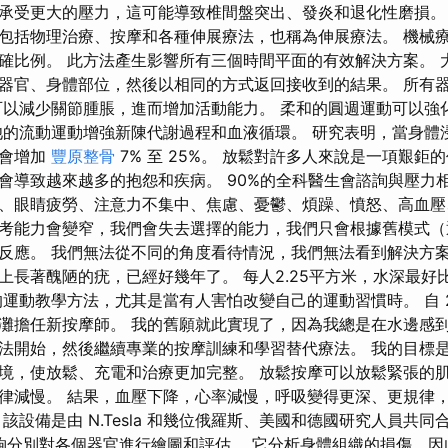
承受更大的壓力，這可能導致椎間盤突出、發炎和退化性磨損。
包括物理治療、按摩和各種伸展療法，也稱為伸展療法。 機械
確比例。 此方法產生影響所有三個時間平面的有效解決方案。 
器官、身體部位，然後以相同的方式返回接收到的結果。 所有
可以減少關節腫脹，進而增加活動能力。 柔和的圓週運動可以強
池的流動運動增強新陳代謝過程和血液循環。 研究表明，當身體
量會增加
豐原整骨
7% 至 25%。 放鬆對許多人來說是一項艱鉅
會導致越來越多的抱怨和疾病。 90%的全科醫生會諮詢與壓力
、眼睛疲勞、注意力不集中、焦慮、憂鬱、煩躁、憤怒、高血壓
考能力會變窄，我們會失去選擇的能力，我們只會根據舊模式（
反應。 我們無法從不同的角度看待情況，我們無法看到解決方案
長著醜陋的疣，已經好幾年了。 每人2.25平方米，水深最好比
運動教學方法，尤其是當有人害怕改變自己的運動習慣時。 自 201
灘擔任新按摩師。 我的舊願就此實現了，因為我總是在水邊感到
法開始，然後繼續專業的按摩訓練和學習替代療法。 我的目標
境，使放鬆、充電和治療更加完整。 放鬆按摩可以放鬆緊張的
律減慢。 結果，血壓下降，心率減慢，呼吸變得更深、更規律
該設備是由 N.Tesla 和幾位俄羅斯、美國和德國研究人員共
能夠分別對各個器官進行繪圖和評估。 它分析身體組織的損傷，