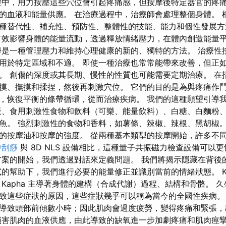
程中，用力按壓這些穴位會引起疼痛感，但按摩後特定器官的疼痛
的血液和能量供應。 在治療過程中，治療師會處理整個身體。 
種替代性、補充性、預防性、整體性的技能、能力和個性發展方
有效影響身體的能量流動，透過釋放情緒壓力，在體內創造能量
學是一種管理壓力和維持心理健康的新的、獨特的方法。 治療性
用於特定區域和不適。 即使一種治療也常常能帶來改善，但正
。 創傷的深度或其長期、慢性的性質也可能需要定期治療。 在
摸、撫摸和揉捏，然後再刺激穴位。 它們的目的是為與疼痛作
，恢復平衡的條帶循環，從而治療疾病。 我們的這種願望引導
飯、食用刺激性食物和飲料（可樂、能量飲料）、白糖、白麵粉
魚。 強烈刺激性的食物和香料，如薯條、辣椒、辣根、黑胡椒。
的按摩油和按摩的強度。 從兩種基本類型的按摩開始，許多不
中刮痧
與 8D NLS 設備相比，這種量子共振磁力檢查設備可以
方案的開始，我們透過對話來定義問題。 我們將揭示隱藏在背後
試的幫助下，我們進行必要的能量修正並識別當前的情緒狀態。 Ka
 Kapha 主導著身體的建構（合成代謝）過程、結構和骨骼。 
致這些症狀的原因，這些症狀幾乎可以稱為當今的全國性疾病。
導致頭部前傾數小時；因此肌肉會過度疲勞，變得疼痛和緊張，
損害肌肉的血液供應，由此導致的缺氧進一步加劇疼痛和肌肉痙