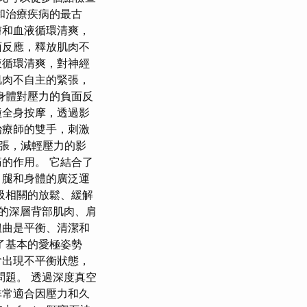
和治療疾病的最古
膚和血液循環清爽，
面反應，釋放肌肉不
液循環清爽，對神經
肌肉不自主的緊張，
身體對壓力的負面反
種全身按摩，透過影
治療師的雙手，刺激
張，減輕壓力的影
的作用。 它結合了
、腿和身體的廣泛運
吸相關的放鬆、緩解
的深層背部肌肉、肩
扭曲是平衡、清潔和
了基本的愛極姿勢
會出現不平衡狀態，
題。 透過深度真空
非常適合因壓力和久