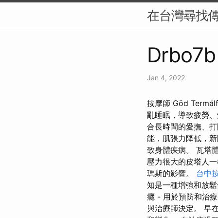
在台灣尋找
Drbo7b 
Jan 4, 2022
按摩師 Göd Ter
亂睡眠，導致疲勞、
合長時間的愛撫、打
能，肌張力降低，新
致身體疾病。 瓦塔
壓力很大的皮塔人一
瑪斯的影響。
台中按
知是一種增強和放鬆
癮 - 用於預防和
與治療師決定。 早