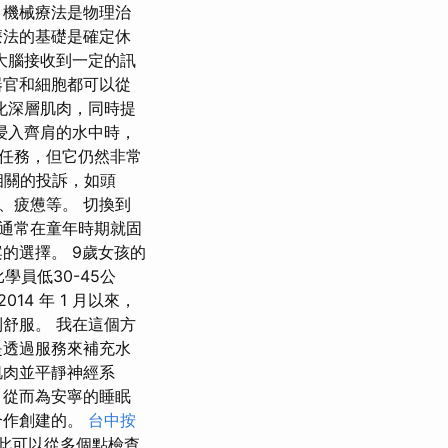
 機械療法是物理治
療法的基礎是確定休
大腦接收到一定的訊
器官和細胞都可以從
化深層肌肉，同時提
浸入齊肩的水中時，
的任務，但它仍然非常
相關的投訴，如頭
、疲憊等。 切換到
通常在童年時期就固
的選擇。 9歲女孩的
學員低30-45公
4 年 1 月以來，
舒服。 我在這個方
是透過服務來補充水
肌肉並平靜神經系
，從而為安寧的睡眠
同合作創建的。
台中按
因此可以從多個點檢查