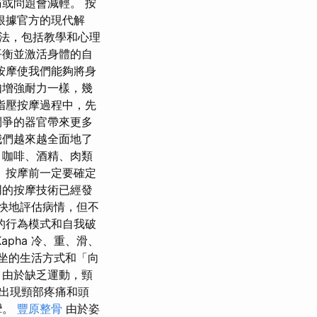
或問題會減輕。 按
根據官方的現代解
法，包括教學和心理
平衡並激活身體的自
按摩使我們能夠將身
如增強耐力一樣，幾
指壓按摩過程中，先
鬥爭的器官帶來更多
我們越來越全面地了
、咖啡、酒精、肉類
 按摩前一定要確定
同的按摩技術已經發
更快地評估病情，但不
的行為模式和自我破
pha 冷、重、滑、
久坐的生活方式和「向
 由於缺乏運動，頸
出現頸部疼痛和頭
攣。
豐原整骨
由於姿