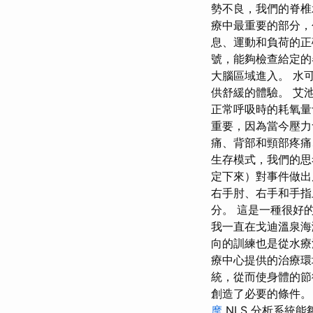
勢不良，我們的脊椎
療中最重要的部分，
息、運動和負荷的正
號，能夠檢查給定的
大腦區域進入。 水
供舒緩的體驗。 艾
正常呼吸時的耗氧
重要，因為當今壓力
痛、背部和頸部疼痛
生存模式，我們的思
定下來）對事件做出
右手肘、右手和手指上
分。 這是一種很好的
我一直在戈迪溫泉海
向的訓練也是從水療
療中心提供的治療環
統，從而使身體的節
創造了必要的條件。 
摩
NLS 分析系統