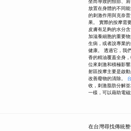
坐而導致的頸部、肩部
放置在身體的不同能
的刺激作用與克奈普治
果。 實際的按摩需
皮膚有足夠的水分含
加滋養細胞的重要物
生病，或者說專業的
健康。 透過它，我
香的精油覆蓋全身，
位來刺激和積極影響
射區按摩主要是啟動
改善廢物的清除。
收，刺激脂肪分解並
一樣，可以藉助電磁
在台灣尋找傳統整