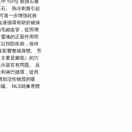
forty 顆寶石被
石。 熱冷刺激引起
作可進一步增強此效
血液循環有助於確保
的毛細血管，從而增
對靈魂的正面作用而
可以預防疾病，保持
並影響整個身體。 芳
（主要是腳底）的穴
示器官有問題。 反
液和淋巴循環，從而
增加活性物質的吸
。 NLS就像導體