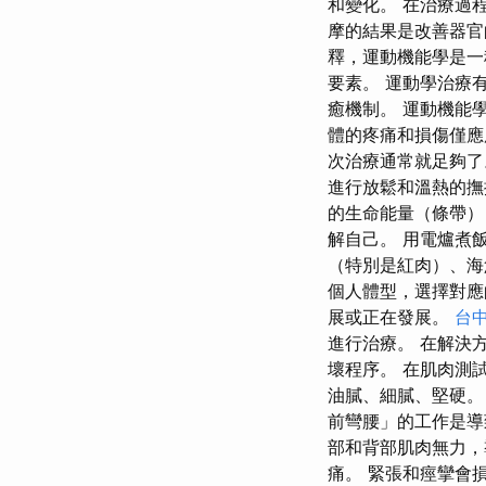
和變化。 在治療過
摩的結果是改善器官
釋，運動機能學是一
要素。 運動學治療
癒機制。 運動機能
體的疼痛和損傷僅應
次治療通常就足夠了
進行放鬆和溫熱的撫
的生命能量（條帶）
解自己。 用電爐煮
（特別是紅肉）、海
個人體型，選擇對應
展或正在發展。
台
進行治療。 在解決
壞程序。 在肌肉測
油膩、細膩、堅硬。
前彎腰」的工作是導
部和背部肌肉無力，
痛。 緊張和痙攣會