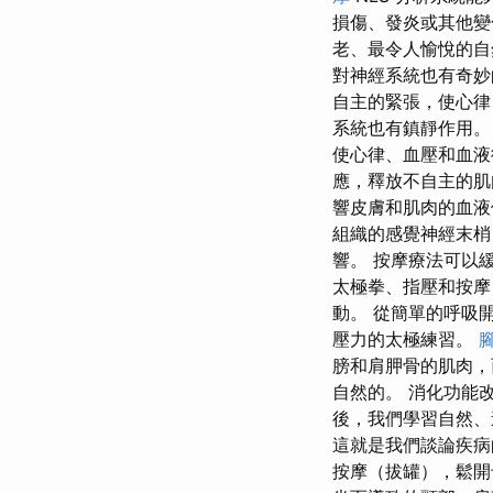
損傷、發炎或其他變
老、最令人愉悅的自
對神經系統也有奇妙
自主的緊張，使心律
系統也有鎮靜作用。
使心律、血壓和血
應，釋放不自主的肌
響皮膚和肌肉的血液
組織的感覺神經末梢
響。 按摩療法可以
太極拳、指壓和按摩
動。 從簡單的呼吸
壓力的太極練習。
膀和肩胛骨的肌肉，
自然的。 消化功能
後，我們學習自然、
這就是我們談論疾
按摩（拔罐），鬆開