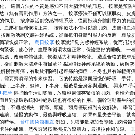
化。 這個方法的本質是感知不同大腦活動的訊息。 按摩是預防
然（無有害副作用）方法之一。 按摩療法不僅可以讓肌肉、皮
的作用。 按摩激活副交感神經系統，從而抵消身體對壓力的負
、血壓和循環恢復正常。 按摩療法不僅可以讓肌肉、皮膚和血
 按摩激活副交感神經系統，從而抵消身體對壓力的反應，釋放
液循環恢復正常。
烏日按摩
按摩激活副交感神經系統，從而抵消
肉緊張，使心律、血壓和循環恢復正常，保證更好的睡眠。 一
供應，改善整體健康、恢復活力和精神煥發。 透過合格的按摩
，從而刺激大腦產生荷爾蒙並協調植物神經系統的活動，緩解緊
緩解慢性疼痛，有助於消除引起疼痛的病症，本身也具有減輕疼痛
，需要齊肩深的水來練習。 它的特點是深而緩慢的呼吸，手臂
開始，上半身、軀幹、下半身，最後是全身參與運動。 與水中呼
腳 按摩
這些動作活動關節，放鬆容易儲存緊張的肌肉、脊椎旁邊
而且對循環系統和神經系統也有很好的作用。 軀幹運動產生的
改善，不適感消失，背痛、頭痛、頸肩僵硬得到有效解決。 學習
連續、緩慢的動作，最後與呼吸連結。 如果劑量失去平衡，就
病的時候。
台中國術館推薦
例如，瓦塔能量增加會導致肌肉骨骼問
卡住的組織，然後透過按摩撫摸放鬆肌肉，最後拉伸和放鬆。 