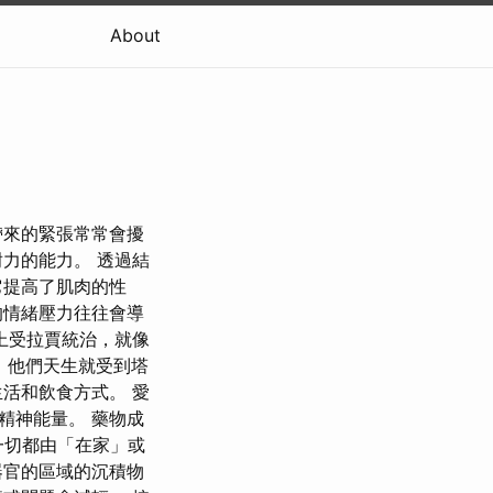
About
壓力帶來的緊張常常會擾
力的能力。 透過結
它提高了肌肉的性
的情緒壓力往往會導
上受拉賈統治，就像
重；他們天生就受到塔
活和飲食方式。 愛
精神能量。 藥物成
一切都由「在家」或
器官的區域的沉積物