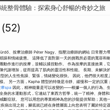
傳統整骨體驗：探索身心舒暢的奇妙之旅
(52)
málfürdő、按摩治療師 Péter Nagy、指壓治療師的網站 日常
煩躁和情緒疲憊。 這降低了面對新一天的挑戰所必需的寬容和耐
圈動作進行的按摩，並輔以揉捏動作。 作為按摩的直接效果，
陳代謝增加，從而提高了肌肉的靈活性和性能。 長期、未解決
體型的人生性焦躁、緊張，情緒變化很快。 因此，他們很大程度
樣。 另一方面，Kapha 體型的特徵是冷靜、緩慢和一定的沉
摩spa
因此，精神能量是可以改變的——根據一個人的行為、生
全身的水運動形式，它連結了東西方哲學，統一了精神、身體和
治療戒斷症狀。 您可以用您的專業精神為您的沙龍提供幫助；其他
在疾病出現之前，腳底就已經在身體層面上向您表明了屬於特定