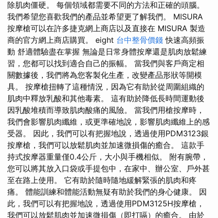
除肌肉僵硬。 每個領域都需要不同的方法和正確的頭腦。
我們希望您喜歡我們的產品並希望更了解我們。 MISURA
按摩槍可以在許多捷克網上商店以及直接在 MISURA 製造
商的官方網上商店購買。 eight
台中整骨價錢
快速高頻振
動 舒適體驗盡在掌握 無論是日常身體按摩還是肌肉放鬆練
習，您都可以找到適合自己的振幅。 當我們與客戶商定相
關數據後，我們將為您客製化生產，改變產品形狀等開模
具。 按摩槍扭轉了這種情況，因為它有助於從周圍組織的
肌肉中釋放乳酸和其他毒素。 這有助於降低長時間運動後
因乳酸堆積而導致肌肉酸痛的風險。 當我們用槍按摩時，
我們會影響肌肉纖維，或更準確地說，影響肌肉纖維上的感
受器。 因此，我們可以有把握地說，透過使用PDM3123銀
按摩槍，我們可以放鬆肌肉並加速微損傷的癒合。 這款手
持式按摩器重量僅0.4公斤，大小與手機相似。 附有腕帶，
您可以將其放入口袋或手提包中，在家中、辦公室、戶外甚
至在路上使用。 它有助於隨時隨地緩解緊張的肌肉和疼
痛。 體能訓練和體能活動無疑有助於我們的身心健康。 因
此，我們可以有把握地說，透過使用PDM3125H按摩槍，
我們可以放鬆肌肉並加速微損傷（即打嗝）的癒合。 由於