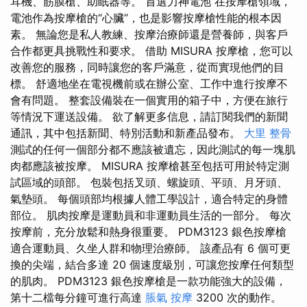
耳機、筋膜槍、助眠器等。 首選力神電池 在按摩槍領域，
電池作為按摩槍的“心臟”，也是影響按摩槍性能的根本因
素。 無論您是私人教練、按摩治療師還是營養師，與客戶
合作都更具挑戰性和要求。 借助 MISURA 按摩槍，您可以
改善您的服務，同時讓您的客戶滿意，從而實現他們的目
標。 舒適地坐在電視機前或在辦公室、工作中進行按摩不
會有問題。 整套設備裝在一個實用的箱子中，方便在旅行
等情況下運送設備。 欲了解更多信息，請訂閱我們的新聞
通訊，其中包括新聞、特別活動和新產品發布。
大里 整骨
測試的任何一個部分都不應該被遺忘，因此測試的每一塊肌
肉都應該被按摩。 MISURA 按摩槍甚至包括可用於特定測
試區域的頭部。 包裝包括叉頭、螺旋頭、平頭、月牙頭、
氣墊頭。 每個頭部均根據人體工學設計，適合特定的身體
部位。 肌肉按摩是運動員和非運動員生活的一部分。 每次
按摩前，充分放鬆和熱身很重要。 PDM3123 銀色按摩槍
適合運動員、久坐人群和物理治療師。 該產品有 6 個可更
換的尖端，結合多達 20 個速度級別，可讓您按摩任何類型
的肌肉。 PDM3123 銀色按摩槍是一款功能強大的設備，
第十二檔每分鐘可進行高達
脹氣 按摩
3200 次的動作。