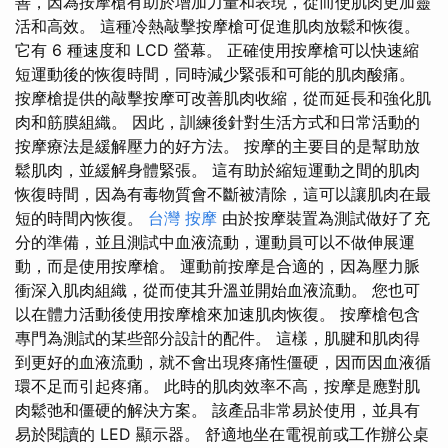
善，因為按摩槍有助於增加力量和表現，從而使肌肉更加靈
活和高效。 這種冷熱敲擊按摩槍可促進肌肉放鬆和恢復。
它有 6 種速度和 LCD 螢幕。 正確使用按摩槍可以快速縮
短運動後的恢復時間，同時減少緊張和可能的肌肉酸痛。
按摩槍提供的敲擊按摩可改善肌肉收縮，從而延長和強化肌
肉和筋膜組織。 因此，訓練後針對生活方式和日常活動的
按摩療法是緩解壓力的好方法。 按摩的主要目的是幫助放
鬆肌肉，並緩解身體緊張。 這有助於縮短運動之間的肌肉
恢復時間，因為有毒物質會不斷被清除，這可以讓肌肉在最
短的時間內恢復。
台灣 按摩
由於按摩裝置為測試做好了充
分的準備，並且測試中血液流動，運動員可以不做伸展運
動，而是使用按摩槍。 運動前按摩是合適的，因為壓力脈
衝深入肌肉組織，從而使其升溫並開始血液流動。 您也可
以在體力活動後使用按摩槍來加速肌肉恢復。 按摩槍包含
專門為測試的某些部分設計的配件。 這樣，肌腱和肌肉得
到更好的血液流動，就不會出現疼痛性僵硬，因而因血液循
環不足而引起疼痛。 此時的肌肉效率不高，按摩是應對肌
肉鬆弛和僵硬的解決方案。 該產品非常易於使用，並具有
易於閱讀的 LED 顯示器。 舒適地坐在電視前或工作辦公桌