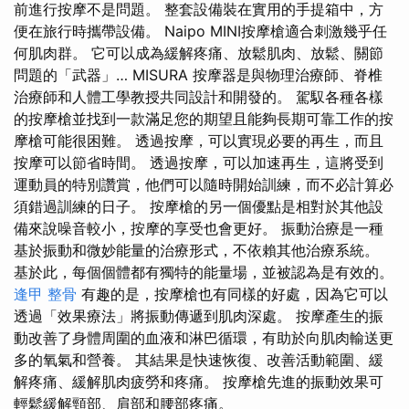
前進行按摩不是問題。 整套設備裝在實用的手提箱中，方
便在旅行時攜帶設備。 Naipo MINI按摩槍適合刺激幾乎任
何肌肉群。 它可以成為緩解疼痛、放鬆肌肉、放鬆、關節
問題的「武器」… MISURA 按摩器是與物理治療師、脊椎
治療師和人體工學教授共同設計和開發的。 駕馭各種各樣
的按摩槍並找到一款滿足您的期望且能夠長期可靠工作的按
摩槍可能很困難。 透過按摩，可以實現必要的再生，而且
按摩可以節省時間。 透過按摩，可以加速再生，這將受到
運動員的特別讚賞，他們可以隨時開始訓練，而不必計算必
須錯過訓練的日子。 按摩槍的另一個優點是相對於其他設
備來說噪音較小，按摩的享受也會更好。 振動治療是一種
基於振動和微妙能量的治療形式，不依賴其他治療系統。
基於此，每個個體都有獨特的能量場，並被認為是有效的。
逢甲 整骨
有趣的是，按摩槍也有同樣的好處，因為它可以
透過「效果療法」將振動傳遞到肌肉深處。 按摩產生的振
動改善了身體周圍的血液和淋巴循環，有助於向肌肉輸送更
多的氧氣和營養。 其結果是快速恢復、改善活動範圍、緩
解疼痛、緩解肌肉疲勞和疼痛。 按摩槍先進的振動效果可
輕鬆緩解頸部、肩部和腰部疼痛。