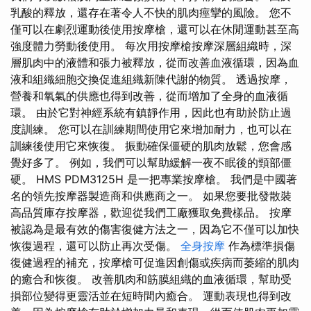
乳酸的釋放，還存在著令人不快的肌肉痙攣的風險。 您不
僅可以在劇烈運動後使用按摩槍，還可以在休閒運動甚至高
強度體力勞動後使用。 每次用按摩槍按摩深層組織時，深
層肌肉中的液體和張力被釋放，從而改善血液循環，因為血
液和組織細胞交換促進組織新陳代謝的物質。 透過按摩，
營養和氧氣的供應也得到改善，從而增加了全身的血液循
環。 由於它對神經系統有鎮靜作用，因此也有助於防止過
度訓練。 您可以在訓練期間使用它來增加耐力，也可以在
訓練後使用它來恢復。 振動確保僵硬的肌肉放鬆，您會感
覺好多了。 例如，我們可以幫助緩解一夜不眠後的頸部僵
硬。 HMS PDM3125H 是一把專業按摩槍。 我們是中國著
名的領先按摩器製造商和供應商之一。 如果您要批發散裝
高品質庫存按摩器，歡迎從我們工廠獲取免費樣品。 按摩
被認為是最有效的傷害復健方法之一，因為它不僅可以加快
恢復過程，還可以防止再次受傷。
全身按摩
作為標準損傷
復健過程的補充，按摩槍可促進因創傷或疾病而萎縮的肌肉
的癒合和恢復。 改善肌肉和筋膜組織的血液循環，幫助受
損部位變得更靈活並在短時間內癒合。 運動表現也得到改