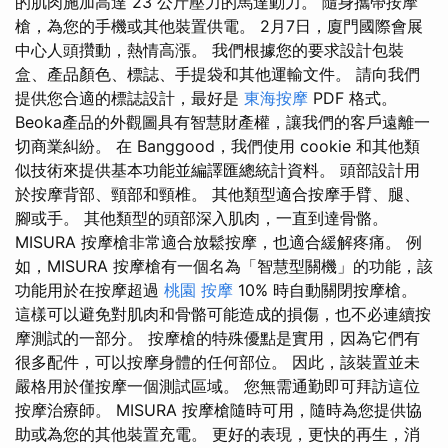
的肌肉施加高達 23 公斤壓力的馬達動力。 隨身攜帶按摩
槍，為您的手機或其他裝置供電。 2月7日，廈門國際會展
中心人頭攢動，熱情高漲。 我們根據您的要求設計包裝
盒、產品顏色、標誌、手提袋和其他運輸文件。 請向我們
提供您合適的標誌設計，最好是
東海按摩
PDF 格式。
Beoka產品的外觀圖具有智慧財產權，讓我們的客戶遠離一
切商業糾紛。 在 Banggood，我們使用 cookie 和其他類
似技術來提供基本功能並編譯匯總統計資料。 頭部設計用
於按摩背部、頸部和頸椎。 其他類型適合按摩手臂、腿、
腳或手。 其他類型的頭部深入肌肉，一直到達骨骼。
MISURA 按摩槍非常適合放鬆按摩，也適合緩解疼痛。 例
如，MISURA 按摩槍有一個名為「智慧型關機」的功能，該
功能用於在按摩超過
桃園 按摩
10% 時自動關閉按摩槍。
這樣可以避免對肌肉和骨骼可能造成的損傷，也不必連續按
摩測試的一部分。 按摩槍的特殊優點是實用，因為它們有
很多配件，可以按摩身體的任何部位。 因此，該裝置並未
嚴格用於僅按摩一個測試區域。 您無需通勤即可拜訪這位
按摩治療師。 MISURA 按摩槍隨時可用，隨時為您提供協
助或為您的其他裝置充電。 更好的表現，更快的再生，消