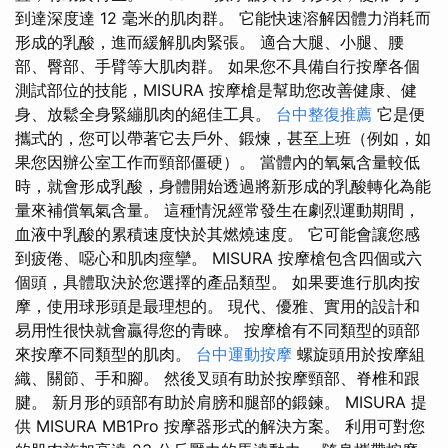
到達深度達 12 毫米的肌肉群。 它能快速溶解因體力消耗而
形成的乳酸，進而緩解肌肉緊張。 適合大腿、小腿、腰
部、臀部、手臂等大肌肉群。 如果您不具備自行按摩各個
測試部位的技能，MISURA 按摩槍是幫助您改善健康、健
身、放鬆全身緊繃肌肉的絕佳工具。
台中整復推薦
它是便
攜式的，您可以帶著它去戶外、鍛煉，甚至上班（例如，如
果您因辦公室工作而頸部僵硬）。 當體內的氧氣含量較低
時，就會形成乳酸，身體開始透過將新形成的乳酸轉化為能
量來補償氧氣含量。 這種情況經常發生在劇烈運動期間，
血液中乳酸的累積速度快於其燃燒速度。 它可能會讓您感
到疲倦、噁心和肌肉痙攣。 MISURA 按摩槍包含四個或六
個頭，具體取決於您選擇的產品類型。 如果要進行肌肉按
摩，使用球形頭是最理想的。 現代、優雅、實用的設計和
易​​用性很快就會贏得您的青睞。 按摩槍有不同類型的頭部
來按摩不同類型的肌肉。
台中運動按摩
螺旋頭用於按摩組
織、關節、手和腳。 然後叉頭有助於按摩頸部、脊椎和跟
腱。 新月形的頭部有助於肩膀和腿部的鍛鍊。 MISURA 提
供 MISURA MB1Pro 按摩器形式的解決方案。 利用可對您