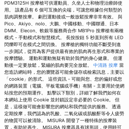
PDM3125H 按摩槍可供運動員、久坐人士和物理治療師使
用。 該產品有 6 個可互換的尖端，可讓您根據任何類型的
肌肉調整按摩。 劇烈運動後或一般放鬆按摩非常有效。 與
Pico、Akiyo、nolo、大鵬、中國移動、中國聯通、日本
DMM、Elecon、軟銀等服務商合作 MB1Pro 按摩槍有兩種
模式 - 手動模式和智慧模式。 長按按鈕 5 秒直到所有 LED
閃爍即可在模式之間切換。 按摩槍的獨特功能不斷受到進
一步測試，從而為客戶提供最有效的肌肉再生形式和專業的
按摩體驗。 運動和運動無疑有助於我們的身心健康。 但運
動後一定要放鬆，緊繃的肌肉要完全放鬆。
中清路 按摩
當
您造訪網站時，您的瀏覽器可能會儲存或檢索訊息，主要以
「cookie」的形式。 這些資訊 - 可能與您、您的偏好或您
的網路裝置（電腦、平板電腦或手機）有關 - 主要用於使網
站按您的預期運作。 點擊以下類別，詳細了解我們如何在
本網站上使用 Cookie 並封鎖設定非必要的 Cookie。 但
是，這樣做可能會影響您的網站和我們提供的服務。 透過
定期按摩，我們認為的乳酸、二氧化碳或肌酸酐等令人疲勞
的物質可以被清除。 MISURA 開發了一種特殊的按摩裝
置，有助於再生。 MISURA 按摩器具有球形頭，使用時可