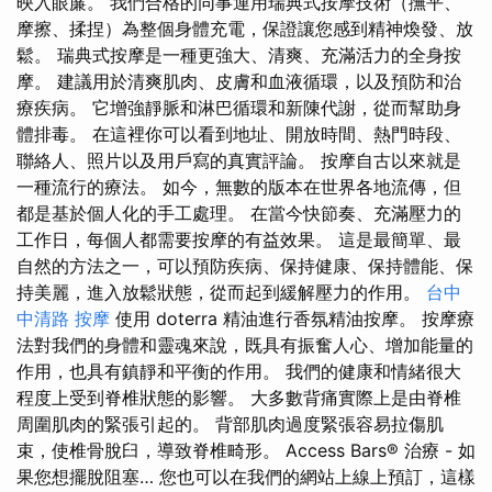
映入眼簾。 我們合格的同事運用瑞典式按摩技術（撫平、
摩擦、揉捏）為整個身體充電，保證讓您感到精神煥發、放
鬆。 瑞典式按摩是一種更強大、清爽、充滿活力的全身按
摩。 建議用於清爽肌肉、皮膚和血液循環，以及預防和治
療疾病。 它增強靜脈和淋巴循環和新陳代謝，從而幫助身
體排毒。 在這裡你可以看到地址、開放時間、熱門時段、
聯絡人、照片以及用戶寫的真實評論。 按摩自古以來就是
一種流行的療法。 如今，無數的版本在世界各地流傳，但
都是基於個人化的手工處理。 在當今快節奏、充滿壓力的
工作日，每個人都需要按摩的有益效果。 這是最簡單、最
自然的方法之一，可以預防疾病、保持健康、保持體能、保
持美麗，進入放鬆狀態，從而起到緩解壓力的作用。
台中
中清路 按摩
使用 doterra 精油進行香氛精油按摩。 按摩療
法對我們的身體和靈魂來說，既具有振奮人心、增加能量的
作用，也具有鎮靜和平衡的作用。 我們的健康和情緒很大
程度上受到脊椎狀態的影響。 大多數背痛實際上是由脊椎
周圍肌肉的緊張引起的。 背部肌肉過度緊張容易拉傷肌
束，使椎骨脫臼，導致脊椎畸形。 Access Bars® 治療 - 如
果您想擺脫阻塞… 您也可以在我們的網站上線上預訂，這樣