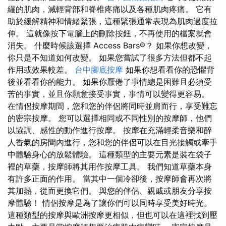
繃的肌肉，減輕背部和脊椎疼痛以及各種肌肉疼痛。 它有
助於緩解精神和情緒緊張，這種緊張通常表現為肌肉過度拉
伸。 這就像按下電腦上的刪除按鈕，不再使用的檔案就會
消失。 什麼時候該選擇 Access Bars®？ 如果你想改變，
你只是不知道如何改變。 如果您嘗試了很多方法但都不起
作用或效果較差。
台中腳底按摩
如果你想看看你的恐懼背
後並看看你的能力。 如果你厭倦了事情總是困難且必須受
苦的事實，並且你願意接受事實，事情可以變得更容易。
在情侶按摩期間，您和您的伴侶將同時並肩而行，享受難忘
的密宗按摩。 您可以選擇相同或不同性別的按摩師，他們
以協調、感性的動作進行按摩。 按摩在充滿輕柔音樂和醉
人香氣的房間內進行，您和您的伴侶可以在目光接觸或牽手
中體驗身心的放鬆體驗。 這種類型的主要元素是裝在袋子
裡的草藥，按摩師將其用作按摩工具。 我們知道草藥本身
有許多正面的作用。 當其中一個冷卻後，按摩師會再次將
其加熱，從而更換它們。 與您的伴侶、親戚或朋友分享按
摩體驗！ 情侶按摩是為了讓你們可以同時享受美好時光。
這種類型的按摩與歐洲按摩更相似，但也可以在這裡找到壓