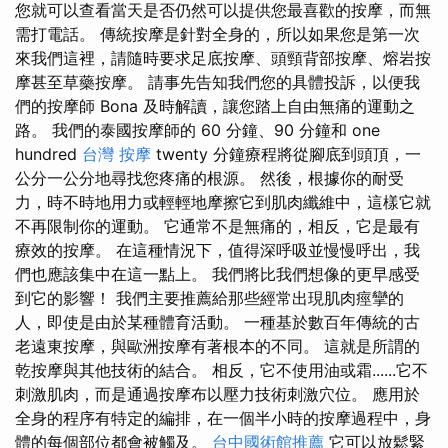
您就可以查看當天是否仍然可以提供您最喜歡的按摩，而無
需打電話。 傳統按摩是針對全身的，所以如果您是第一次
來我們這裡，請隨時要求足底按摩、頭頸背部按摩、熔岩按
摩甚至草藥按摩。 請事先告知我們您的具體投訴，以便我
們的按摩師 Bona 及時解讀，讓您踏上自由無痛的運動之
路。 我們的泰國按摩師的 60 分鐘、90 分鐘和 one
hundred
台灣 按摩
twenty 分鐘療程將從腳底到頭頂，一
公分一公分地尋找您疼痛的根源。 然後，根據你的耐受
力，時不時地用力或輕輕地摩擦它到肌肉纖維中，這樣它就
不再限制你的運動。 它通常不是無痛的，相反，它是最有
療效的按摩。 在這種情況下，值得深呼吸並慢慢呼出，我
們也應該集中在這一點上。 我們將比我們想像的更早感受
到它的影響！ 我們主要推薦給那些經常出現肌肉痙攣的
人，即使是由於某種體育活動。 一種基於數百年傳統的古
老遠東按摩，與歐洲按摩有著根本的不同。 這就是所謂的
乾按摩與其他技術的結合。 相反，它不使用油或霜......它不
刺激肌肉，而是通過按摩布以壓力技術刺激穴位。 應用於
全身的程序有特定的編排，在一個半小時​​的按摩過程中，身
體的每個部位都會被觸及。
台中國術館推薦
它可以放鬆緊