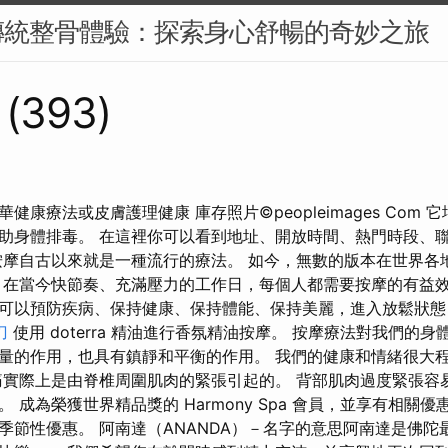
傳統整骨體驗：探索身心舒暢的奇妙之旅
 (393)
健康療法或皮膚護理健康 庫存照片©peopleimages Com
助身體排毒。 在這裡你可以看到地址、開放時間、熱門時段、
按摩自古以來就是一種流行的療法。 如今，無數的版本在世界各
 在當今快節奏、充滿壓力的工作日，每個人都需要按摩的有益效
可以預防疾病、保持健康、保持體能、保持美麗，進入放鬆狀態
刀
使用 doterra 精油進行香氛精油按摩。 按摩療法對我們的
量的作用，也具有鎮靜和平衡的作用。 我們的健康和情緒很大
痛實際上是由脊椎周圍肌肉的緊張引起的。 背部肌肉過度緊張容
 成為榮獲世界精品獎的 Harmony Spa 會員，並享有相關優
季節性優惠。 阿南達（ANANDA）－名字的意思阿南達是佛陀