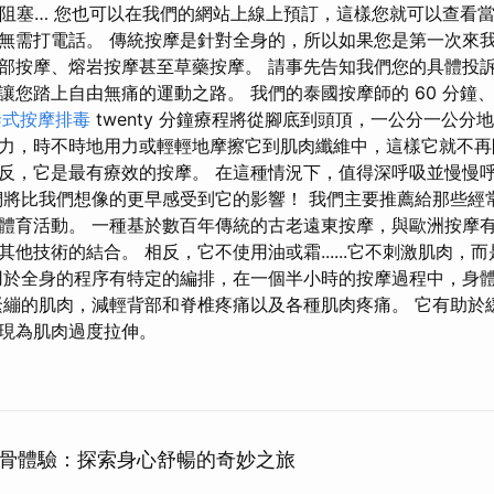
擺脫阻塞… 您也可以在我們的網站上線上預訂，這樣您就可以查看
無需打電話。 傳統按摩是針對全身的，所以如果您是第一次來
部按摩、熔岩按摩甚至草藥按摩。 請事先告知我們您的具體投
讀，讓您踏上自由無痛的運動之路。 我們的泰國按摩師的 60 分鐘、9
泰式按摩排毒
twenty 分鐘療程將從腳底到頭頂，一公分一公分
力，時不時地用力或輕輕地摩擦它到肌肉纖維中，這樣它就不再
反，它是最有療效的按摩。 在這種情況下，值得深呼吸並慢慢
們將比我們想像的更早感受到它的影響！ 我們主要推薦給那些經
體育活動。 一種基於數百年傳統的古老遠東按摩，與歐洲按摩有
他技術的結合。 相反，它不使用油或霜......它不刺激肌肉，
用於全身的程序有特定的編排，在一個半小時​​的按摩過程中，身
緊繃的肌肉，減輕背部和脊椎疼痛以及各種肌肉疼痛。 它有助於
現為肌肉過度拉伸。
骨體驗：探索身心舒暢的奇妙之旅