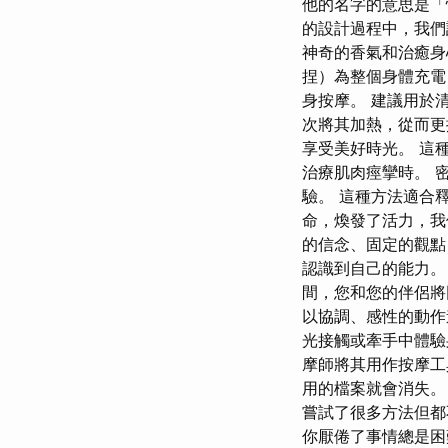
他的名字的意思是「
的設計過程中，我們
神奇的香氣和治癒身
捏）為整個身體充電
身按摩。 建議用於
次將其加熱，從而更
享受美好時光。 這
治療肌肉痙攣時。 
驗。 這種方法適合
命，煥發了活力，我們
的信念、固定的觀點
認識到自己的能力。
間，您和您的伴侶將
以協調、感性的動作
光接觸或牽手中體
摩師將其用作按摩工
用的檔案就會消失。 
嘗試了很多方法但
你厭倦了事情總是困難