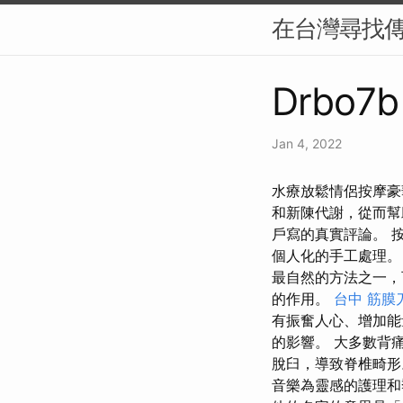
在台灣尋找
Drbo7b
Jan 4, 2022
水療放鬆情侶按摩豪華
和新陳代謝，從而幫
戶寫的真實評論。 
個人化的手工處理。
最自然的方法之一，
的作用。
台中 筋膜
有振奮人心、增加能
的影響。 大多數背
脫臼，導致脊椎畸形。
音樂為靈感的護理和