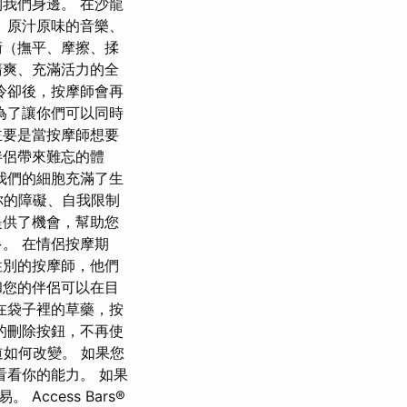
我們身邊。 在沙龍
、原汁原味的音樂、
術（撫平、摩擦、揉
清爽、充滿活力的全
冷卻後，按摩師會再
為了讓你們可以同時
主要是當按摩師想要
伴侶帶來難忘的體
我們的細胞充滿了生
除你的障礙、自我限制
提供了機會，幫助您
。 在情侶按摩期
性別的按摩師，他們
和您的伴侶可以在目
在袋子裡的草藥，按
的刪除按鈕，不再使
知道如何改變。 如果您
看你的能力。 如果
cess Bars®