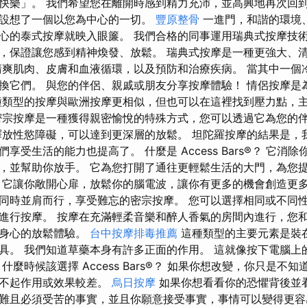
快樂」。 我們希望您在離開時感到精力充沛，並高興地再次回到
設想了一個以您為中心的一切。
豐原整骨
一進門，和諧的環境
心的泰式按摩就映入眼簾。 我們合格的同事運用瑞典式按摩技
，保證讓您感到精神煥發、放鬆。 瑞典式按摩是一種更強大、
清爽肌肉、皮膚和血液循環，以及預防和治療疾病。 當其中一個
換它們。 與您的伴侶、親戚或朋友分享按摩體驗！ 情侶按摩是
種類型的按摩與歐洲按摩更相似，但也可以在這裡找到壓力點，
密宗按摩是一種獲得親密愉悅的特殊方式，您可以透過它為您的
釋放性慾障礙，可以達到更深層的放鬆。 坦陀羅按摩的結果是，
享受生活的能力也提高了。 什麼是 Access Bars®？ 它消
，並幫助你放手。 它為您打開了通往更輕鬆生活的大門，為您
 它讓你敞開心扉，放鬆你的腦電波，讓你有更多的機會創造更多
同時並肩而行，享受難忘的密宗按摩。 您可以選擇相同或不同
進行按摩。 按摩在充滿輕柔音樂和醉人香氣的房間內進行，您
驗身心的放鬆體驗。
台中按摩排毒推薦
這種類型的主要元素是裝
具。 我們知道草藥本身有許多正面的作用。 這就像按下電腦上
什麼時候該選擇 Access Bars®？ 如果你想改變，你只是不
都不起作用或效果較差。
烏日按摩
如果你想看看你的恐懼背後並看
且必須受苦的事實，並且你願意接受事實，事情可以變得更容易。 Ac