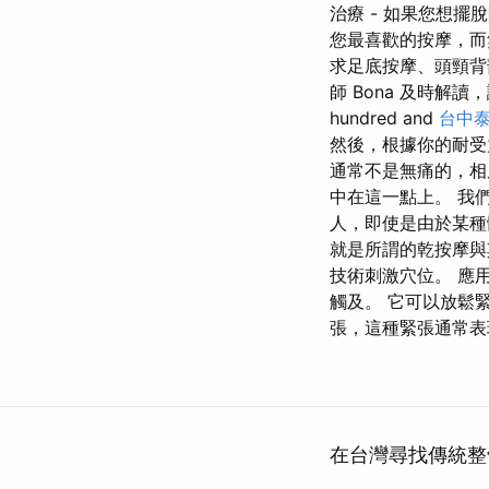
治療 - 如果您想
您最喜歡的按摩，而
求足底按摩、頭頸背
師 Bona 及時解
hundred and
台中
然後，根據你的耐受
通常不是無痛的，相
中在這一點上。 我
人，即使是由於某種
就是所謂的乾按摩與其
技術刺激穴位。 應
觸及。 它可以放鬆
張，這種緊張通常表
在台灣尋找傳統整