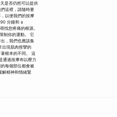
當天是否仍然可以提供
我們這裡，請隨時要
訴，以便我們的按摩
0 分鐘和 a
地尋找您疼痛的根源。
限制你的運動。 它
呼出，我們也應該集
常出現肌肉痙攣的
著根本的不同。 這
而是通過按摩布以壓力
體的每個部位都會被
緩解精神和情緒緊