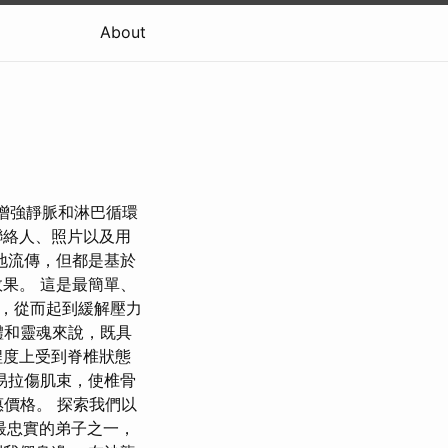
About
 它增強靜脈和淋巴循環
聯絡人、照片以及用
地流傳，但都是基於
果。 這是最簡單、
，從而起到緩解壓力
身體和靈魂來說，既具
程度上受到脊椎狀態
易拉傷肌束，使椎骨
惠價格。 探索我們以
最忠實的弟子之一，