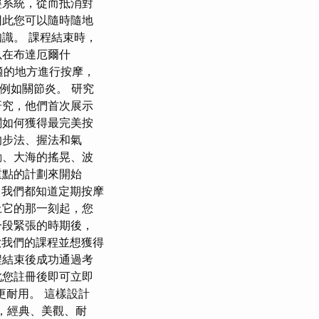
經系統，從而抵消對
因此您可以隨時隨地
識。 課程結束時，
以在布達厄爾什
舒適的地方進行按摩，
例如關節炎。 研究
研究，他們首次展示
關如何獲得最完美按
的步法、握法和氣
動、大海的搖晃、波
重點的計劃來開始
 我們都知道定期按摩
上它的那一刻起，您
一段緊張的時期後，
我們的課程並想獲得
程結束後成功通過考
此您註冊後即可立即
更耐用。 這樣設計
邊，經典、美觀、耐