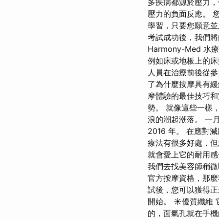
多疾病都源於壓力，
壓力的負面反應。 
學習，只要您願意並
考試成功後，我們將
Harmony-Me
例如床或地板上的床
人員在治療前後從參
了為什麼按摩具有緩
摩體驗的最佳技巧和
勢。 就像這些一樣
浪的潮起潮落。 一
2016 年。 在
療法有很多好處，但
就會愛上它的耐用感
我們去找美容師稍微
官方按摩資格，那麼
試後，您可以獲得正
開始。 ☀優質纖維
的，面氣孔就在手機的