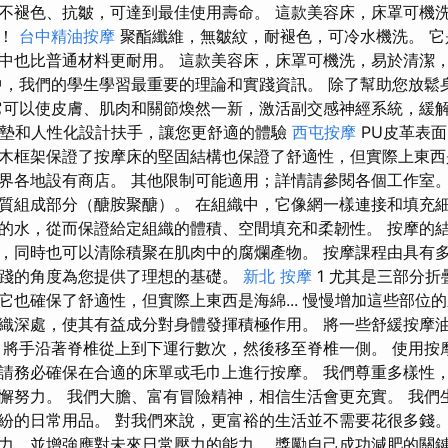
不褪色、抗皺，可達到最佳使用壽命。 這款美容床，床罩可機
潔！
台中精油按摩
聚酯纖維，無皺紋，耐褪色，可冷水機洗。 它
中也比普通材料更耐用。 這款美容床，床罩可機洗，易於清潔
中，我們的學生學習最重要的理論和實踐資訊。 除了幫助您放鬆
它可以使皮膚、肌肉和關節煥然一新，激活副交感神經系統，緩
棉背墊和人性化設計扶手，讓您更舒適的體驗
西屯按摩
PU皮革表面，
框架保證了按摩床的堅固結構也保證了舒適性，但實際上東西是海綿的
界各地設有商店。 其他限制可能適用；詳情請參閱各個工作室。
質組成部分（醣胺聚醣）。 在組織中，它像網一樣連接和填充
的水，從而保證給定組織的體積、空間填充和柔韌性。 按摩的
，同時也可以清除積聚在肌肉中的腐爛產物。 按摩課程由具有
踐的角度為您提供了理想的基礎。
新北 按摩
1 尤其是三部分
它也確保了舒適性，但實際上東西是海綿... 慢慢增加這些部位
織深處，使其有益成分對身體發揮積極作用。 將一些舒緩按摩
，將手沿著脊椎從上到下運行數次，然後移至脊椎一側。 使用按
請務必確保在合適的床單或毛巾上進行按摩。 我們尊重多樣性
懈努力。 我們大膽、富有冒險精神，相信生活會更充實。 我們
紛的日常用品。 對我們來說，更富裕的生活並不需要花很多錢。
力，並增強應對未來日常壓力的能力。 獎勵自己成功減肥的關