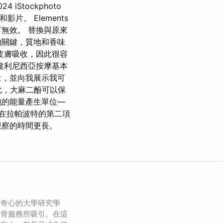
24 iStockphoto
影片。 Elements
無效。 替換與原來
的關鍵，質地和香味
皮膚吸收，因此很容
波利尼西亞按摩基本
量，並向我展示我可
此，大麻二酚可以保
胞的能量產生單位—
在拉帕波特的第二項
觀察的時間更長。
好奇心的大學研究學
整骨服務所吸引。在這