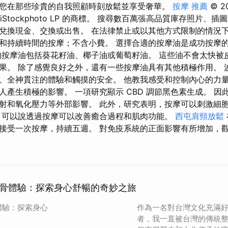
您在那些珍貴的自我照顧時刻放鬆並享受奢華。
按摩 推薦
© 20
計是 iStockphoto LP 的商標。 搜尋數百萬張高品質庫存照片、插圖和
兌換現金、交換或出售。 在法律禁止或以其他方式限制的情況下
和持續時間的按摩；不含小費。 選擇合適的按摩油是成功按摩
的按摩油包括葵花籽油、椰子油或葡萄籽油。 這些油不會太快被
果。 除了感覺良好之外，還有一些按摩油具有其他積極作用。 
、全神貫注的體驗和觸摸的安全。 他教我感受和控制內心的力
人產生積極的影響。 一項研究顯示 CBD 調節黑色素生成。 因
射和氧化壓力等外部影響。 此外，研究表明，按摩可以刺激細
，可以說透過按摩可以改善癒合過程和肌肉功能。
西屯肩頸放鬆
接受一次按摩，持續五週。 對免疫系統的正面影響有所增加，
骨體驗：探索身心舒暢的奇妙之旅
體驗：探索身心
作為一名對台灣文化充滿
者，我一直被台灣的傳統