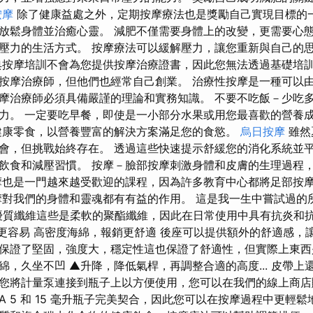
按摩
除了健康益處之外，定期按摩療法也是獎勵自己實現目標的一
放鬆身體並治癒心靈。 減肥不僅需要身體上的改變，更需要心態
壓力的生活方式。 按摩療法可以緩解壓力，讓您重新與自己的
典按摩培訓不會為您提供按摩治療證書，因此您無法透過基礎培訓
按摩治療師，但他們也經常自己創業。 治療性按摩是一種可以
摩治療師必須具備嚴謹的理論和實務知識。 不要不吃飯－少吃
力。 一定要吃早餐，即使是一小部分水果或用您最喜歡的營養
健康零食，以營養豐富的解決方案滿足您的食慾。
烏日按摩
雖然
會，但挑戰始終存在。 透過這些快速提示舒緩您的消化系統並
飲食和減壓習慣。 按摩－臉部按摩刺激身體和皮膚的生理過程
摩也是一門越來越受歡迎的課程，因為許多教育中心都將足部按
摩對我們的身體和靈魂都有有益的作用。 這是我一生中嘗試過的
優質纖維這些是柔軟的聚酯纖維，因此在日常使用中具有抗炎和
 調整更容易 高密度海綿，報銷更舒適 後座可以提供額外的舒適感，讓顧
證了堅固，強度大，穩定性這也保證了舒適性，但實際上東西是海綿.
綿，久坐不凹 ▲升降，降低氣桿，再調整合適的高度... 皮帶上
您將計量泵連接到瓶子上以方便使用，您可以在我們的線上商
RRA 5 和 15 毫升瓶子完美契合，因此您可以在按摩過程中更輕