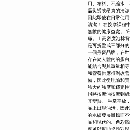
用、布料、不縮水、
需熨燙或昂貴的清
因此即使在日常使用
清潔！ 在按摩課程
無數的健康益處。 
痛。 1 高密度泡
是可折疊成三部分的木
一個丹麥品牌，在世
存在於人體內的蛋白
能結合與其重量相等
和營養供應得到改善
備，因此從理論和實
強大的強度和穩定性
指將按摩油按摩到組
其變熱。 手掌平放
品上出現油污，因此
的永續發展目標而不
品和現代的、色彩繽
處可以幫助您應對壓