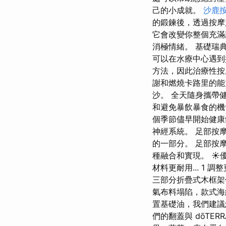
己的小成就。
沙鹿
的鍛鍊後，透過按摩
它會改變你整個充滿
消極情緒。 基礎瑞
可以在水療中心遇到
方法，因此治療性按
謝和燃燒卡路里的能
沙。 全天隨身攜帶
和避免暴飲暴食的機
個季節儘早開始健康
神經系統。 足部按
的一部分。 足部按
種融合和實現。 ☀
材料更耐用... 1
三部分折疊式木框架保
氣布料塌陷，款式海
置基礎油，我們建議
們的翻蓋與 dōTE