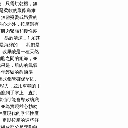
洗，只需烘乾機，無
是柔軟的聚酯纖維，
，無需熨燙或昂貴的
身心之外，按摩還有
解肌肉緊張和慢性疼
易於清潔... 1 尤其
...... 我們是
 玻尿酸是一種天然
細胞之間的組織，並
結果是，肌肉的氧氣
多年經驗的教練準
折疊式鋁管確保堅固、
的壓力，並用單獨的手
油擦到手掌上，直到
摩油可能會導致紡織
，並為實現雄心勃勃
生產現代的季節性產
 定期按摩的這些好
鍵組成部分是獎勵自