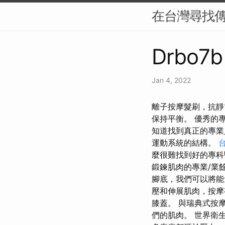
在台灣尋找
Drbo7b
Jan 4, 2022
離子按摩髮刷，抗靜
保持平衡。 優秀的
知道找到真正的專業
運動系統的結構。
麼很難找到好的專科
鍛鍊肌肉的專業/業
腳底，我們可以將能
壓和伸展肌肉，按摩
膝蓋。 與瑞典式按
們的肌肉。 世界衛