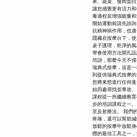
果、蔬菜、瘦肉蛋白
讓您感覺更有活力和
毒過程並增強能量和
開始運動前請先諮詢 
抗精神病作用，也適
隱藏在按摩台下，使
桌子護理，乾淨的風
學會使用方法開孔設
培訓，那麼今天不僅
瑞典式按摩，這是一
到提供瑞典式按摩的女
您將來想進行任何進
始四處尋找並專攻。
課程從一所繼續教育
步的培訓課程之一。
至反射療法。 我們
疼痛，還可以幫助減
放鬆的按摩中放鬆身
體的最佳工具之一，