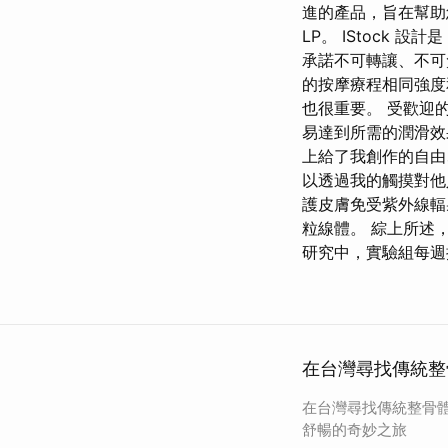
進的產品，旨在幫助
LP。 IStock 設
承諾不可轉讓、不可
的按摩療程相同強度
也很重要。 受歡迎
易達到所需的潤滑效
上給了我創作的自由
以透過我的觸摸對他
護皮膚免受紫外線輻
粒線體。 綜上所述
研究中，實驗組每週
在台灣尋找傳統整
在台灣尋找傳統整骨
舒暢的奇妙之旅