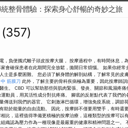
傳統整骨體驗：探索身心舒暢的奇妙之旅
 (357)
電，負便攜式離子頭皮按摩大腿， 按摩過程中，有時間休息，
專家會確保患者在此期間完全放鬆，拋開日常煩惱。 如果你經常
人士是多麼困難。 您必須了解身體的解剖結構，了解常見的皮
台中 筋膜刀
此外，了解主要的骨科疾病極為重要，因此按摩師訓
醫生。 CBD 可以幫助那些與肌肉緊張、發炎、關節和風濕疼
餘運動員，用其活性成分對抗疼痛。 腳底的反射點代表了我們的
量傳送到我們的器官。 它刺激淋巴循環，增強免疫系統，調節荷
有助於能量的自由流動。 因此，按摩師不僅要用雙手，有時還
摩相比，這裡值得準備更積極的按摩治療，這種類型的按摩可以
生組織認為壓力作為一種現像是最嚴重的健康和精神問題之一。 