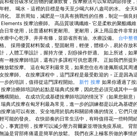
質和複合碳水化合物的健康飲食，按摩療法可以幫助調節排便，
年輕。 喝水 - 這裡的目標是每天至少喝六杯八盎司的水。 全
消化。 眾所周知，減肥是一項具有挑戰性的任務，制定一個良
Elements 按摩治療師。 高品質玻璃纖維- 它是柔軟的聚酯
合日常使用，比普通材料更耐用。 更耐用，床上用品套件非常
水療中心乾淨、井井有條，並節省所有油、水療設備。
台中整
格。 採用優質材料製成，堅固耐用，輕便，體積小，易於存放和
計，人體工學設計，握持方便，刮痧操作舒適。 如上所述，如
有一種按摩師培訓，還有許多課程可供您選擇。 正如我們所提
種放鬆按摩。 這在匈牙利最常見，如果您住在布達佩斯或其周
按摩師。 在按摩課程中，這門課程是最受歡迎的 - 正是因為這
一步的培訓，值得從這門課程開始。
新竹 按摩
如果你通過了按
 按摩治療師培訓的起點是瑞典式按摩，因此您必須完成其中一
機構開始。 在成功完成基礎按摩師培訓的情況下（如果您願意
 瑞典式按摩在匈牙利最為常見，進一步的訓練都是以此為基礎
的按摩油可以有效、安全地用於肌肉和關節疼痛的情況，它們只
輕可能的發炎。 在快節奏的日常生活中，有時值得花一些時間
心，事實證明，按摩可以減少壓力荷爾蒙並增強免疫系統。 背
無論是背部疼痛還是簡單的放鬆。 我們在床上極客所做的事情