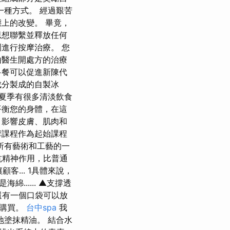
種方式。 經過艱苦
上的改變。 畢竟，
思想聯繫並釋放任何
進行按摩治療。 您
由醫生開處方的治療
多餐可以促進新陳代
成分製成的自製冰
夏季有很多清淡飲食
平衡您的身體，在這
，影響皮膚、肌肉和
摩課程作為起始課程
所有藝術和工藝的一
抗精神作用，比普通
客... 1具體來說，
..... ▲支撐透
還有一個口袋可以放
店購買。
台中spa
我
鬆地塗抹精油。 結合水