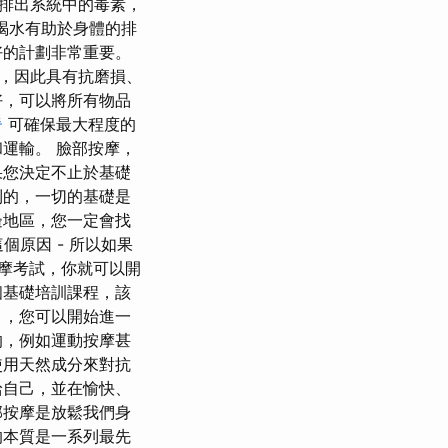
排出系統中的毒素，
天喝水有助於身體的排
好的計劃非常重要。
纖維，因此具有抗磨損、
好，可以將所有物品
脊
可確保最大程度的
運輸。 臉部按摩，
果您決定不止於基礎
到的，一切的基礎是
邊地區，您一定會找
個原因 - 所以如果
摩考試，你就可以開
個基礎培訓課程，該
），您可以開始進一
的，例如運動按摩甚
使用天然成分來對抗
給自己，並在愉快、
部按摩是放鬆我們身
的本質是一系列最先