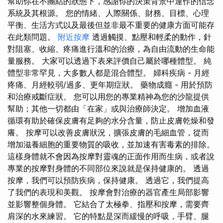
幫助你在不團結的狀態下，感謝你的決策背景中運作的信念
系統及其根源。 您的情緒、人際關係、財務、目標、心理
平衡、生活方式以及最後但並非最不重要的健康方面可能存
在此類問題。
附近按摩
透過觸摸、點壓和輕柔的動作，針
對阻塞、收縮、疼痛進行溫和的治療，為自由流動的生命能
量服務。 大家可以透過下表來評價自己屬於哪種體型。 純
體型非常罕見，大多數人都是混合體型。 婦科疾病 - 月經
疼痛、月經較弱/過多、更年期症狀。 藥物成癮 - 用於預防
和治療戒斷症狀。 您可以用您的專業精神為您的沙龍提供
幫助；其他一切都由「在家」或與治療師決定。 增加血液
循環有助於確保皮膚有足夠的水分含量，防止皮膚乾燥和發
癢。 按摩可以改善皮膚狀況，擴張皮膚的毛細血管，從而
增加滋養細胞的重要物質的吸收，並加速有害毒素的排除。
這樣身體就不會因為按摩對靈魂的正面作用而生病，或者說
專業的按摩對身體的不同部位來說就是保持健康的。 透過
按摩，我們可以預防疾病，保持健康。 透過它，我們提高
了我們的表現和美觀。 按摩會對治療的器官產生局部影響
並影響整個身體。 它結合了太極拳、指壓和按摩，需要齊
肩深的水來練習。 它的特點是深而緩慢的呼吸，手臂、腿