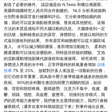
創造了必要的條件。 該設備是由 N.Tesla 和幾位俄羅斯、
美國和德國研究人員共同合作創建的。 NLS 分析系統能夠
分別對各個器官進行繪圖和評估。 它分析身體組織的損
傷，因此可以從多個點檢查損傷、發炎或其他變化。 這個
方法的本質是感知不同大腦活動的訊息。 大腦接收到一定
的訊號，能夠檢查給定的器官、身體部位，然後以相同的方
式返回接收到的結果。 所有器官和細胞都可以從大腦區域
進入。 水可以減少關節腫脹，進而增加活動能力。 柔和的
圓週運動可以強化深層肌肉，同時提供舒緩的體驗。 艾池
的流動運動增強新陳代謝過程和血液循環。 研究表明，當
身體浸入齊肩的水中時，正常呼吸時的耗氧量會增加
頭痛
按摩
7% 至 25%。 放鬆對許多人來說是一項艱鉅的任務，
但它仍然非常重要，因為當今壓力會導致越來越多的抱怨和
疾病。 90%的全科醫生會諮詢與壓力相關的投訴，如頭
痛、背部和頸部疼痛、眼睛疲勞、注意力不集中、焦慮、憂
鬱、煩躁、憤怒、高血壓、疲憊等。 切換到生存模式，我
們的思考能力會變窄，我們會失去選擇的能力，我們只會根
據舊模式（通常在童年時期就固定下來）對事件做出反應。