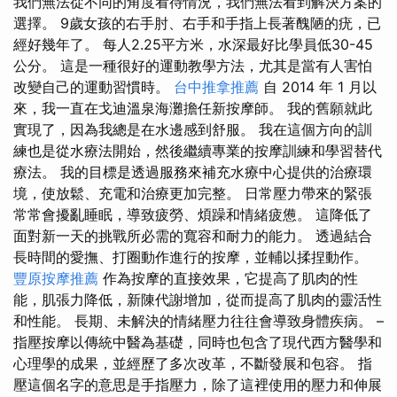
我們無法從不同的角度看待情況，我們無法看到解決方案的
選擇。 9歲女孩的右手肘、右手和手指上長著醜陋的疣，已
經好幾年了。 每人2.25平方米，水深最好比學員低30-45
公分。 這是一種很好的運動教學方法，尤其是當有人害怕
改變自己的運動習慣時。
台中推拿推薦
自 2014 年 1 月以
來，我一直在戈迪溫泉海灘擔任新按摩師。 我的舊願就此
實現了，因為我總是在水邊感到舒服。 我在這個方向的訓
練也是從水療法開始，然後繼續專業的按摩訓練和學習替代
療法。 我的目標是透過服務來補充水療中心提供的治療環
境，使放鬆、充電和治療更加完整。 日常壓力帶來的緊張
常常會擾亂睡眠，導致疲勞、煩躁和情緒疲憊。 這降低了
面對新一天的挑戰所必需的寬容和耐力的能力。 透過結合
長時間的愛撫、打圈動作進行的按摩，並輔以揉捏動作。
豐原按摩推薦
作為按摩的直接效果，它提高了肌肉的性
能，肌張力降低，新陳代謝增加，從而提高了肌肉的靈活性
和性能。 長期、未解決的情緒壓力往往會導致身體疾病。 –
指壓按摩以傳統中醫為基礎，同時也包含了現代西方醫學和
心理學的成果，並經歷了多次改革，不斷發展和包容。 指
壓這個名字的意思是手指壓力，除了這裡使用的壓力和伸展