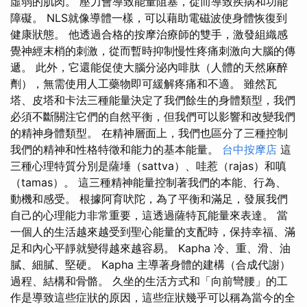
虛弱的肌肉。 壓力會導致能量阻塞，從而導致疾病和功能
障礙。 NLS就像導體一樣，可以藉助電磁波使身體恢復到
健康狀態。 他透過合格的按摩治療師的雙手，激發組織感
覺神經末梢的刺激，從而暫時抑制慢性疼痛刺激向大腦的傳
遞。 此外，它還能促使大腦分泌內啡肽（人體的天然麻醉
劑），無需使用人工藥物即可緩解疼痛和不適。 雖然瓦
塔、皮塔和卡法三種能量決定了我們餘生的身體類型，我們
必須不斷關注它們的自然平衡，但我們可以影響和改變我們
的精神身體類型。 在精神層面上，我們也區分了三種控制
我們的精神和性格特徵和能力的基本能量。
台中按摩店
這
三種心理特質分別是薩埵（sattva）、哇惹（rajas）和嗔
（tamas）。 這三種精神能量控制著我們的本能、行為、
動機和感受。 根據阿育吠陀，為了平衡和滿足，發展我們
自己的心理能力非常重要，這透過薩特瓦能量來表達。 當
一個人的生活越來越受到聖心能量的支配時，保持幸福、滿
足和內心平靜就變得越來越容易。 Kapha 冷、重、滑、油
膩、細膩、堅硬。 Kapha 主導著身體的建構（合成代謝）
過程、結構和骨骼。 久坐的生活方式和「向前彎腰」的工
作是導致這些症狀的原因，這些症狀幾乎可以稱為當今的全