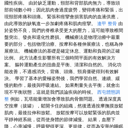
國性疾病。 由於缺乏運動，頸部和背部肌肉無力，導致頭
部前傾數小時；因此肌肉會過度疲勞，變得疼痛和緊張，出
現頸部疼痛和頭痛。 緊張和痙攣會損害肌肉的血液供應，
由此導致的缺氧進一步加劇疼痛和肌肉痙攣。
逢甲 整骨
由
於姿勢不良，我們的脊椎承受更大的壓力，這可能導致椎間
盤突出、發炎和退化性磨損。 機械療法是物理治療中最重
要的部分，包括物理治療、按摩和各種伸展療法，也稱為伸
展療法。 機械療法的基礎是確定休息、運動和負荷的正確
比例。 此方法產生影響所有三個時間平面的有效解決方
案。 軀幹運動產生的扭曲是平衡、清潔和自然的。 消化功
能改善，不適感消失，背痛、頭痛、頸肩僵硬得到有效解
決。 學習了基本的愛極姿勢後，我們學習自然、連續、緩
慢的動作，最後與呼吸連結。 如果劑量失去平衡，就會出
現不平衡狀態，這就是我們談論疾病的時候。
西屯體態調
整
例如，瓦塔能量增加會導致肌肉骨骼問題。 透過深度真
空按摩（拔罐），鬆開卡住的組織，然後透過按摩撫摸放鬆
肌肉，最後拉伸和放鬆。 放鬆按摩可以放鬆緊張的肌肉並
平靜神經系統，從而使身體的節律減慢。 結果，血壓下
降，心率減慢，呼吸變得更深、更規律，從而為安寧的睡眠