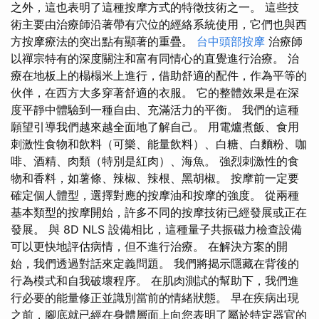
之外，這也表明了這種按摩方式的特徵技術之一。 這些技
術主要由治療師沿著帶有穴位的經絡系統使用，它們也與西
方按摩療法的突出點有顯著的重疊。
台中頭部按摩
治療師
以禪宗特有的深度關注和富有同情心的直覺進行治療。 治
療在地板上的榻榻米上進行，借助舒適的配件，作為平等的
伙伴，在西方大多穿著舒適的衣服。 它的整體效果是在深
度平靜中體驗到一種自由、充滿活力的平衡。 我們的這種
願望引導我們越來越全面地了解自己。 用電爐煮飯、食用
刺激性食物和飲料（可樂、能量飲料）、白糖、白麵粉、咖
啡、酒精、肉類（特別是紅肉）、海魚。 強烈刺激性的食
物和香料，如薯條、辣椒、辣根、黑胡椒。 按摩前一定要
確定個人體型，選擇對應的按摩油和按摩的強度。 從兩種
基本類型的按摩開始，許多不同的按摩技術已經發展或正在
發展。 與 8D NLS 設備相比，這種量子共振磁力檢查設備
可以更快地評估病情，但不進行治療。 在解決方案的開
始，我們透過對話來定義問題。 我們將揭示隱藏在背後的
行為模式和自我破壞程序。 在肌肉測試的幫助下，我們進
行必要的能量修正並識別當前的情緒狀態。 早在疾病出現
之前，腳底就已經在身體層面上向您表明了屬於特定器官的