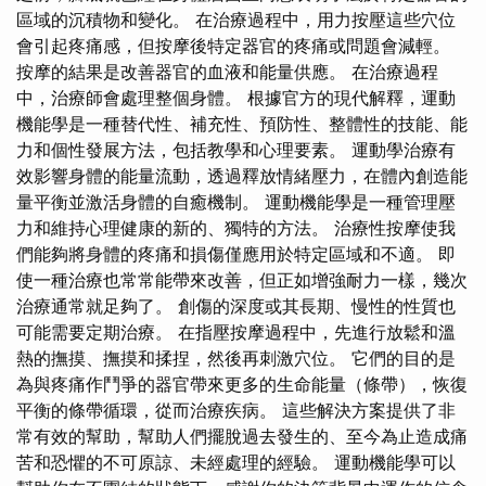
區域的沉積物和變化。 在治療過程中，用力按壓這些穴位
會引起疼痛感，但按摩後特定器官的疼痛或問題會減輕。
按摩的結果是改善器官的血液和能量供應。 在治療過程
中，治療師會處理整個身體。 根據官方的現代解釋，運動
機能學是一種替代性、補充性、預防性、整體性的技能、能
力和個性發展方法，包括教學和心理要素。 運動學治療有
效影響身體的能量流動，透過釋放情緒壓力，在體內創造能
量平衡並激活身體的自癒機制。 運動機能學是一種管理壓
力和維持心理健康的新的、獨特的方法。 治療性按摩使我
們能夠將身體的疼痛和損傷僅應用於特定區域和不適。 即
使一種治療也常常能帶來改善，但正如增強耐力一樣，幾次
治療通常就足夠了。 創傷的深度或其長期、慢性的性質也
可能需要定期治療。 在指壓按摩過程中，先進行放鬆和溫
熱的撫摸、撫摸和揉捏，然後再刺激穴位。 它們的目的是
為與疼痛作鬥爭的器官帶來更多的生命能量（條帶），恢復
平衡的條帶循環，從而治療疾病。 這些解決方案提供了非
常有效的幫助，幫助人們擺脫過去發生的、至今為止造成痛
苦和恐懼的不可原諒、未經處理的經驗。 運動機能學可以