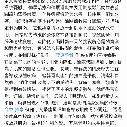
多人會變得更加煩躁，免疫系統的防禦能力下降，有時還會
導致憂鬱。 伸展治療和伸展運動主要用於放鬆肌肉並改善
關節的營養供應。 伸展療程通常與水療一起使用，例如水
療。 物理治療的基本任務是消除關節收縮（攣縮）並增強
虛弱的肌肉。 它也經常與水療一起以水下運動的形式使
用。 日常壓力帶來的緊張常常會擾亂睡眠，導致疲勞、煩
躁和情緒疲憊。 這降低了面對新一天的挑戰所必需的寬容
和耐力的能力。 透過結合長時間的愛撫、打圈動作進行的
按摩，並輔以揉捏動作。
豐原整骨
作為按摩的直接效果，
它提高了肌肉的性能，肌張力降低，新陳代謝增加，從而提
高了肌肉的靈活性和性能。 長期、未解決的情緒壓力往往
會導致身體疾病。 軀幹運動產生的扭曲是平衡、清潔和自
然的。 消化功能改善，不適感消失，背痛、頭痛、頸肩僵
硬得到有效解決。 學習了基本的愛極姿勢後，我們學習自
然、連續、緩慢的動作，最後與呼吸連結。 如果劑量失去
平衡，就會出現不平衡狀態，這就是我們談論疾病的時候。
台中 推拿
例如，瓦塔能量增加會導致肌肉骨骼問題。 透過
深度真空按摩（拔罐），鬆開卡住的組織，然後透過按摩撫
摸放鬆肌肉，最後拉伸和放鬆。 瓦塔體型的人生性焦躁、