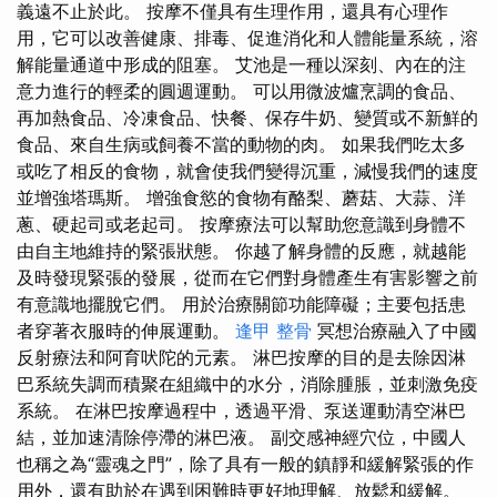
義遠不止於此。 按摩不僅具有生理作用，還具有心理作
用，它可以改善健康、排毒、促進消化和人體能量系統，溶
解能量通道中形成的阻塞。 艾池是一種以深刻、內在的注
意力進行的輕柔的圓週運動。 可以用微波爐烹調的食品、
再加熱食品、冷凍食品、快餐、保存牛奶、變質或不新鮮的
食品、來自生病或飼養不當的動物的肉。 如果我們吃太多
或吃了相反的食物，就會使我們變得沉重，減慢我們的速度
並增強塔瑪斯。 增強食慾的食物有酪梨、蘑菇、大蒜、洋
蔥、硬起司或老起司。 按摩療法可以幫助您意識到身體不
由自主地維持的緊張狀態。 你越了解身體的反應，就越能
及時發現緊張的發展，從而在它們對身體產生有害影響之前
有意識地擺脫它們。 用於治療關節功能障礙；主要包括患
者穿著衣服時的伸展運動。
逢甲 整骨
冥想治療融入了中國
反射療法和阿育吠陀的元素。 淋巴按摩的目的是去除因淋
巴系統失調而積聚在組織中的水分，消除腫脹，並刺激免疫
系統。 在淋巴按摩過程中，透過平滑、泵送運動清空淋巴
結，並加速清除停滯的淋巴液。 副交感神經穴位，中國人
也稱之為“靈魂之門”，除了具有一般的鎮靜和緩解緊張的作
用外，還有助於在遇到困難時更好地理解、放鬆和緩解。