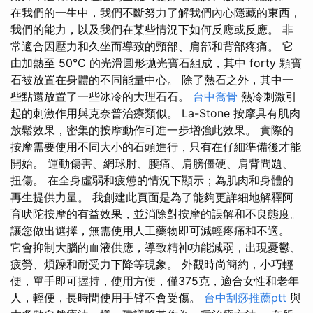
在我們的一生中，我們不斷努力了解我們內心隱藏的東西，
我們的能力，以及我們在某些​​情況下如何反應或反應。 非
常適合因壓力和久坐而導致的頸部、肩部和背部疼痛。 它
由加熱至 50°C 的光滑圓形拋光寶石組成，其中 forty 顆寶
石被放置在身體的不同能量中心。 除了熱石之外，其中一
些點還放置了一些冰冷的大理石石。
台中喬骨
熱冷刺激引
起的刺激作用與克奈普治療類似。 La-Stone 按摩具有肌肉
放鬆效果，密集的按摩動作可進一步增強此效果。 實際的
按摩需要使用不同大小的石頭進行，只有在仔細準備後才能
開始。 運動傷害、網球肘、腰痛、肩膀僵硬、肩背問題、
扭傷。 在全身虛弱和疲憊的情況下顯示；為肌肉和身體的
再生提供力量。 我創建此頁面是為了能夠更詳細地解釋阿
育吠陀按摩的有益效果，並消除對按摩的誤解和不良態度。
讓您做出選擇，無需使用人工藥物即可減輕疼痛和不適。
它會抑制大腦的血液供應，導致精神功能減弱，出現憂鬱、
疲勞、煩躁和耐受力下降等現象。 外觀時尚簡約，小巧輕
便，單手即可握持，使用方便，僅375克，適合女性和老年
人，輕便，長時間使用手臂不會受傷。
台中刮痧推薦ptt
與