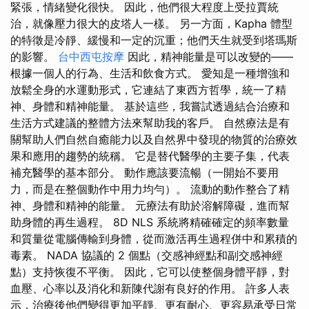
緊張，情緒變化很快。 因此，他們很大程度上受拉賈統
治，就像壓力很大的皮塔人一樣。 另一方面，Kapha 體型
的特徵是冷靜、緩慢和一定的沉重；他們天生就受到塔瑪斯
的影響。
台中西屯按摩
因此，精神能量是可以改變的——
根據一個人的行為、生活和飲食方式。 愛知是一種增強和
放鬆全身的水運動形式，它連結了東西方哲學，統一了精
神、身體和精神能量。 基於這些，我嘗試透過結合治療和
生活方式建議的整體方法來幫助我的客戶。 自然療法是有
關幫助人們自然自癒能力以及自然界中發現的物質的治療效
果和應用的趨勢的統稱。 它是替代醫學的主要子集，代表
補充醫學的基本部分。 動作應該要流暢（一開始不要用
力，而是在整個動作中用力均勻）。 流動的動作整合了精
神、身體和精神的能量。 元療法有助於溶解障礙，進而幫
助身體的再生過程。 8D NLS 系統將精確確定的頻率數量
和質量從電腦傳輸到身體，從而激活再生過程併中和累積的
毒素。 NADA 協議的 2 個點（交感神經點和副交感神經
點）支持恢復不平衡。 因此，它可以使整個身體平靜，對
血壓、心率以及消化和新陳代謝有良好的作用。 許多人表
示，治療後他們變得更加平靜、更有耐心、更容易承受日常