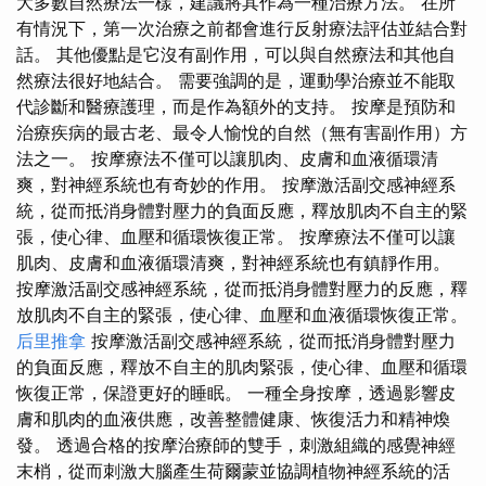
大多數自然療法一樣，建議將其作為一種治療方法。 在所
有情況下，第一次治療之前都會進行反射療法評估並結合對
話。 其他優點是它沒有副作用，可以與自然療法和其他自
然療法很好地結合。 需要強調的是，運動學治療並不能取
代診斷和醫療護理，而是作為額外的支持。 按摩是預防和
治療疾病的最古老、最令人愉悅的自然（無有害副作用）方
法之一。 按摩療法不僅可以讓肌肉、皮膚和血液循環清
爽，對神經系統也有奇妙的作用。 按摩激活副交感神經系
統，從而抵消身體對壓力的負面反應，釋放肌肉不自主的緊
張，使心律、血壓和循環恢復正常。 按摩療法不僅可以讓
肌肉、皮膚和血液循環清爽，對神經系統也有鎮靜作用。
按摩激活副交感神經系統，從而抵消身體對壓力的反應，釋
放肌肉不自主的緊張，使心律、血壓和血液循環恢復正常。
后里推拿
按摩激活副交感神經系統，從而抵消身體對壓力
的負面反應，釋放不自主的肌肉緊張，使心律、血壓和循環
恢復正常，保證更好的睡眠。 一種全身按摩，透過影響皮
膚和肌肉的血液供應，改善整體健康、恢復活力和精神煥
發。 透過合格的按摩治療師的雙手，刺激組織的感覺神經
末梢，從而刺激大腦產生荷爾蒙並協調植物神經系統的活