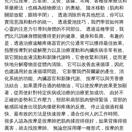
究穴位按摩、占星術、艾灸、拔罐、耳燭、各種按摩療法和
草藥療法（也稱為植物療法）的奧秘。 隨水移動（肌肉和
關節放鬆，眼睛半閉）。 透過消除所有其他想法，你可以
實現意識和動作的統一。 透過愛池技巧，我們學習如何將
心靈的注意力引導到身體的不同部位。 透過這種學習，我
們比只訓練身體能獲得更好的健康、健身和長壽。 有趣的
是，透過治療遠離疼痛器官的穴位通常可以獲得最佳效果。
指壓按摩對於緩解壓力以及治療運動和內臟疾病非常有效。
當它開始血液流動和新陳代謝時，它會收緊和消耗，從而更
快地分解廢物並從體內清除。 它可以改善血液循環，因此
也建議用於血液循環問題。 它影響我們荷爾蒙的產生、消
化系統的功能、內臟器官和新陳代謝。 按摩可以與芳香療
法結合，如果選擇合適的植物油，可以使按摩的效果更加顯
著，從而使針對特定疾病或治療的治療更加成功。 由於不
正確的姿勢和工作壓力，頸部和肩部肌肉變得緊張，背部的
敏感區域會出現肌肉僵硬和疼痛的反應。 停止這個過程最
快、最有效的方法是快速按摩，適合任何人的工作時間。
很多人認為按摩是按摩師把肌肉揉捏得很好，如果背痛得很
厲害，就去找按摩師。 無論您採用哪一種形式，按摩的意