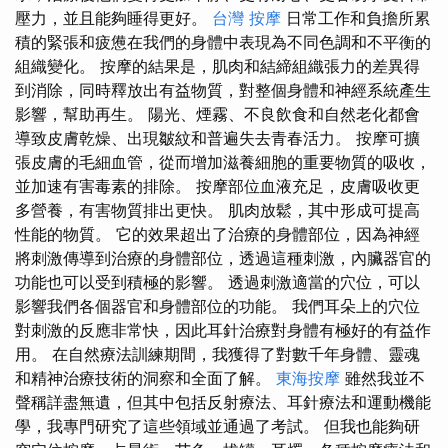
壓力，並且能夠睡得更好。
台灣 按摩
日常工作和負擔所累
積的緊張和疲憊在我們的身體中表現為不同色調和不平衡的
組織變化。 按摩的結果是，肌肉和結締組織張力的差異得
到消除，同時釋放出有益物質，對整個身體和神經系統產生
影響，幫助再生。 陽光、煙霧、不良飲食和自然老化都會
導致皮膚乾燥、出現皺紋和普遍失去青春活力。 按摩可擴
張皮膚的毛細血管，從而增加滋養細胞的重要物質的吸收，
並加速有害毒素的排除。 按摩部位血液充足，皮膚吸收更
多營養，有害物質排出更快。 肌肉放鬆，其中形成可提高
性能的物質。 它的效果超出了治療的身體部位，因為神經
將刺激傳導到治療的身體部位，透過這種刺激，內臟器官的
功能也可以受到積極的影響。 透過刺激適當的穴位，可以
影響我們各個器官和身體部位的功能。 我們耳朵上的穴位
對刺激的反應非常快，因此耳針治療對身體有極好的有益作
用。 在自然療法訓練期間，我獲得了對數千年身體、靈魂
和精神治療技術的洞察和全面了解。
東海按摩
雖然我並不
聲稱詳盡無遺，但其中包括反射療法、耳針療法和運動機能
學，我專門研究了這些領域並通過了考試。 但我也能夠研