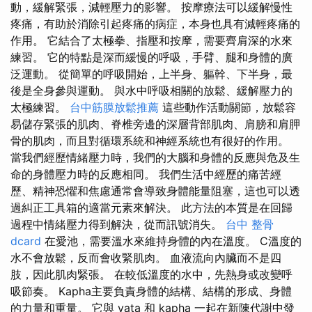
動，緩解緊張，減輕壓力的影響。 按摩療法可以緩解慢性
疼痛，有助於消除引起疼痛的病症，本身也具有減輕疼痛的
作用。 它結合了太極拳、指壓和按摩，需要齊肩深的水來
練習。 它的特點是深而緩慢的呼吸，手臂、腿和身體的廣
泛運動。 從簡單的呼吸開始，上半身、軀幹、下半身，最
後是全身參與運動。 與水中呼吸相關的放鬆、緩解壓力的
太極練習。
台中筋膜放鬆推薦
這些動作活動關節，放鬆容
易儲存緊張的肌肉、脊椎旁邊的深層背部肌肉、肩膀和肩胛
骨的肌肉，而且對循環系統和神經系統也有很好的作用。
當我們經歷情緒壓力時，我們的大腦和身體的反應與危及生
命的身體壓力時的反應相同。 我們生活中經歷的痛苦經
歷、精神恐懼和焦慮通常會導致身體能量阻塞，這也可以透
過糾正工具箱的適當元素來解決。 此方法的本質是在回歸
過程中情緒壓力得到解決，從而訊號消失。
台中 整骨
dcard
在愛池，需要溫水來維持身體的內在溫度。 C溫度的
水不會放鬆，反而會收緊肌肉。 血液流向內臟而不是四
肢，因此肌肉緊張。 在較低溫度的水中，先熱身或改變呼
吸節奏。 Kapha主要負責身體的結構、結構的形成、身體
的力量和重量。 它與 vata 和 kapha 一起在新陳代謝中發