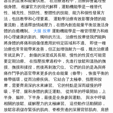
器官的血液和能量供應。 在治療過程中，治療師會處理整
個身體。 根據官方的現代解釋，運動機能學是一種替代
性、補充性、預防性、整體性的技能、能力和個性發展方
法，包括教學和心理要素。 運動學治療有效影響身體的能
量流動，透過釋放情緒壓力，在體內創造能量平衡並激活身
體的自癒機制。
大腿 按摩
運動機能學是一種管理壓力和維
持心理健康的新的、獨特的方法。 治療性按摩使我們能夠
將身體的疼痛和損傷僅應用於特定區域和不適。 即使一種
治療也常常能帶來改善，但正如增強耐力一樣，幾次治療通
常就足夠了。 創傷的深度或其長期、慢性的性質也可能需
要定期治療。 在指壓按摩過程中，先進行放鬆和溫熱的撫
摸、撫摸和揉捏，然後再刺激穴位。 它們的目的是為與疼
痛作鬥爭的器官帶來更多的生命能量（條帶），恢復平衡的
條帶循環，從而治療疾病。 它結合了太極拳、指壓和按
摩，需要齊肩深的水來練習。 它的特點是深而緩慢的呼
吸，手臂、腿和身體的廣泛運動。 從簡單的呼吸開始，上
半身、軀幹、下半身，最後是全身參與運動。 與水中呼吸
相關的放鬆、緩解壓力的太極練習。 這些動作活動關節，
放鬆容易儲存緊張的肌肉、脊椎旁邊的深層背部肌肉、肩膀