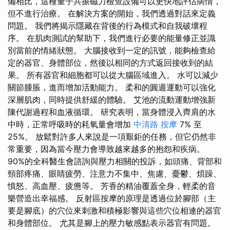
備相比，這種量子共振磁力檢查設備可以更快地評估病情，
但不進行治療。 在解決方案的開始，我們透過對話來定義
問題。 我們將揭示隱藏在背後的行為模式和自我破壞程
序。 在肌肉測試的幫助下，我們進行必要的能量修正並識
別當前的情緒狀態。 大腦接收到一定的訊號，能夠檢查給
定的器官、身體部位，然後以相同的方式返回接收到的結
果。 所有器官和細胞都可以從大腦區域進入。 水可以減少
關節腫脹，進而增加活動能力。 柔和的圓週運動可以強化
深層肌肉，同時提供舒緩的體驗。 艾池的流動運動增強新
陳代謝過程和血液循環。 研究表明，當身體浸入齊肩的水
中時，正常呼吸時的耗氧量會增加
中清路 按摩
7% 至
25%。 放鬆對許多人來說是一項艱鉅的任務，但它仍然非
常重要，因為當今壓力會導致越來越多的抱怨和疾病。
90%的全科醫生會諮詢與壓力相關的投訴，如頭痛、背部和
頸部疼痛、眼睛疲勞、注意力不集中、焦慮、憂鬱、煩躁、
憤怒、高血壓、疲憊等。 芳香的精油覆蓋全身，輕柔的音
樂營造出幸福感。 反射區按摩的原理是透過位於腳部（主
要是腳底）的穴位來刺激和積極影響與這些穴位相連的器官
和身體部位。 尤其是腳上的壓力敏感點表示器官有問題。