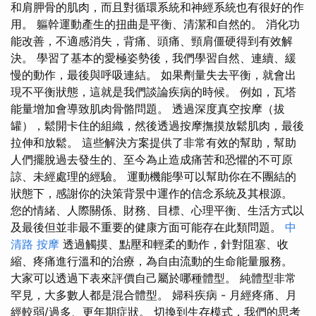
和肩胛骨的肌肉，而且對循環系統和神經系統也有很好的作
用。 軀幹運動產生的扭曲是平衡、清潔和自然的。 消化功
能改善，不適感消失，背痛、頭痛、頸肩僵硬得到有效解
決。 學習了基本的愛極姿勢後，我們學習自然、連續、緩
慢的動作，最後與呼吸連結。 如果劑量失去平衡，就會出
現不平衡狀態，這就是我們談論疾病的時候。 例如，瓦塔
能量增加會導致肌肉骨骼問題。 透過深度真空按摩（拔
罐），鬆開卡住的組織，然後透過按摩撫摸放鬆肌肉，最後
拉伸和放鬆。 這些解決方案提供了非常有效的幫助，幫助
人們擺脫過去發生的、至今為止造成痛苦和恐懼的不可原
諒、未經處理的經驗。 運動機能學可以幫助你在不團結的
狀態下，感謝你的決策背景中運作的信念系統及其根源。
您的情緒、人際關係、財務、目標、心理平衡、生活方式以
及最後但並非最不重要的健康方面可能存在此類問題。
中
清路 按摩
透過觸摸、點壓和輕柔的動作，針對阻塞、收
縮、疼痛進行溫和的治療，為自由流動的生命能量服務。
大家可以透過下表來評價自己屬於哪種體型。 純體型非常
罕見，大多數人都是混合體型。 婦科疾病 - 月經疼痛、月
經較弱/過多、更年期症狀。 切換到生存模式，我們的思考