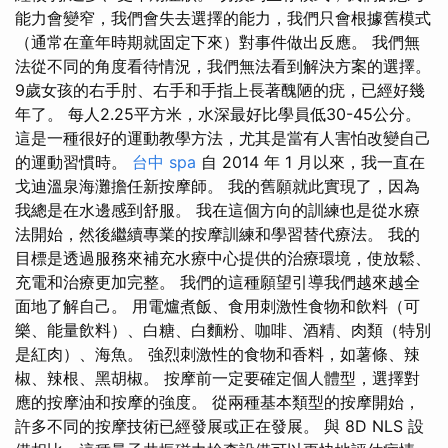
能力會變窄，我們會失去選擇的能力，我們只會根據舊模式
（通常在童年時期就固定下來）對事件做出反應。 我們無
法從不同的角度看待情況，我們無法看到解決方案的選擇。
9歲女孩的右手肘、右手和手指上長著醜陋的疣，已經好幾
年了。 每人2.25平方米，水深最好比學員低30-45公分。
這是一種很好的運動教學方法，尤其是當有人害怕改變自己
的運動習慣時。
台中 spa
自 2014 年 1 月以來，我一直在
戈迪溫泉海灘擔任新按摩師。 我的舊願就此實現了，因為
我總是在水邊感到舒服。 我在這個方向的訓練也是從水療
法開始，然後繼續專業的按摩訓練和學習替代療法。 我的
目標是透過服務來補充水療中心提供的治療環境，使放鬆、
充電和治療更加完整。 我們的這種願望引導我們越來越全
面地了解自己。 用電爐煮飯、食用刺激性食物和飲料（可
樂、能量飲料）、白糖、白麵粉、咖啡、酒精、肉類（特別
是紅肉）、海魚。 強烈刺激性的食物和香料，如薯條、辣
椒、辣根、黑胡椒。 按摩前一定要確定個人體型，選擇對
應的按摩油和按摩的強度。 從兩種基本類型的按摩開始，
許多不同的按摩技術已經發展或正在發展。 與 8D NLS 設