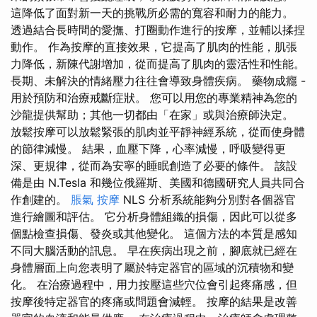
這降低了面對新一天的挑戰所必需的寬容和耐力的能力。
透過結合長時間的愛撫、打圈動作進行的按摩，並輔以揉捏
動作。 作為按摩的直接效果，它提高了肌肉的性能，肌張
力降低，新陳代謝增加，從而提高了肌肉的靈活性和性能。
長期、未解決的情緒壓力往往會導致身體疾病。 藥物成癮 -
用於預防和治療戒斷症狀。 您可以用您的專業精神為您的
沙龍提供幫助；其他一切都由「在家」或與治療師決定。
放鬆按摩可以放鬆緊張的肌肉並平靜神經系統，從而使身體
的節律減慢。 結果，血壓下降，心率減慢，呼吸變得更
深、更規律，從而為安寧的睡眠創造了必要的條件。 該設
備是由 N.Tesla 和幾位俄羅斯、美國和德國研究人員共同合
作創建的。
脹氣 按摩
NLS 分析系統能夠分別對各個器官
進行繪圖和評估。 它分析身體組織的損傷，因此可以從多
個點檢查損傷、發炎或其他變化。 這個方法的本質是感知
不同大腦活動的訊息。 早在疾病出現之前，腳底就已經在
身體層面上向您表明了屬於特定器官的區域的沉積物和變
化。 在治療過程中，用力按壓這些穴位會引起疼痛感，但
按摩後特定器官的疼痛或問題會減輕。 按摩的結果是改善