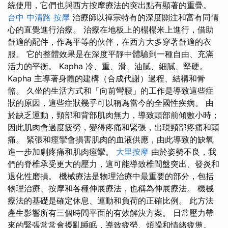
統使用，它們也與西方按摩療法的突出點有顯著的重疊。
台中 中清路 按摩
治療師以禪宗特有的深度關注和富有同情
心的直覺進行治療。 治療在地板上的榻榻米上進行，借助
舒適的配件，作為平等的伙伴，在西方大多穿著舒適的衣
服。 它的整體效果是在深度平靜中體驗到一種自由、充滿
活力的平衡。 Kapha 冷、重、滑、油膩、細膩、堅硬。
Kapha 主導著身體的建構（合成代謝）過程、結構和骨
骼。 久坐的生活方式和「向前彎腰」的工作是導致這些症
狀的原因，這些症狀幾乎可以稱為當今的全國性疾病。 由
於缺乏運動，頸部和背部肌肉無力，導致頭部前傾數小時；
因此肌肉會過度疲勞，變得疼痛和緊張，出現頸部疼痛和頭
痛。 緊張和痙攣會損害肌肉的血液供應，由此導致的缺氧
進一步加劇疼痛和肌肉痙攣。
大里按摩
由於姿勢不良，我
們的脊椎承受更大的壓力，這可能導致椎間盤突出、發炎和
退化性磨損。 機械療法是物理治療中最重要的部分，包括
物理治療、按摩和各種伸展療法，也稱為伸展療法。 機械
療法的基礎是確定休息、運動和負荷的正確比例。 此方法
產生影響所有三個時間平面的有效解決方案。 日常壓力帶
來的緊張常常會擾亂睡眠，導致疲勞、煩躁和情緒疲憊。