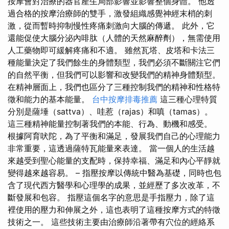
按摩會對治療的器官產生局部影響並影響整個身體。 他透
過合格的按摩治療師的雙手，激發組織感覺神經末梢的刺
激，從而暫時抑制慢性疼痛刺激向大腦的傳遞。 此外，它
還能促使大腦分泌內啡肽（人體的天然麻醉劑），無需使用
人工藥物即可緩解疼痛和不適。 雖然瓦塔、皮塔和卡法三
種能量決定了我們餘生的身體類型，我們必須不斷關注它們
的自然平衡，但我們可以影響和改變我們的精神身體類型。
在精神層面上，我們也區分了三種控制我們的精神和性格特
徵和能力的基本能量。
台中按摩排毒推薦
這三種心理特質
分別是薩埵（sattva）、哇惹（rajas）和嗔（tamas）。
這三種精神能量控制著我們的本能、行為、動機和感受。
根據阿育吠陀，為了平衡和滿足，發展我們自己的心理能力
非常重要，這透過薩特瓦能量來表達。 當一個人的生活越
來越受到聖心能量的支配時，保持幸福、滿足和內心平靜就
變得越來越容易。 – 指壓按摩以傳統中醫為基礎，同時也包
含了現代西方醫學和心理學的成果，並經歷了多次改革，不
斷發展和包容。 指壓這個名字的意思是手指壓力，除了這
裡使用的壓力和伸展之外，這也表明了這種按摩方式的特徵
技術之一。 這些技術主要由治療師沿著帶有穴位的經絡系